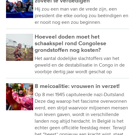
zoveel te verdedigen”
Hij zou een man van de vrede zijn, een
president die elke oorlog zou beëindigen en
er nooit nog een zou beginnen.
Hoeveel doden moet het
schaakspel rond Congolese
grondstoffen nog kosten?
Het aantal dodelijke slachtoffers van het
geweld en de destabilisatie in Congo in de
voorbije dertig jaar wordt geschat op
8 meicoalitie: vrouwen in verzet!
Op 8 mei 1945 capituleerde nazi-Duitsland.
Deze dag waarop het fascisme overwonnen
werd, een strijd waarvoor miljoenen mensen
hun leven gaven, wordt in verschillende
landen nog altijd herdacht. In België is het
echter geen officiële feestdag meer. Terwijl
het “beest” opnieuw aan kracht wint, staat