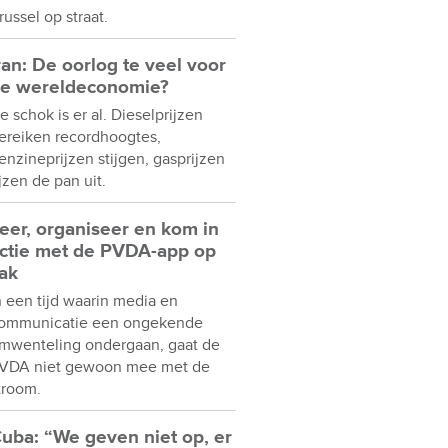
russel op straat.
ran: De oorlog te veel voor
e wereldeconomie?
e schok is er al. Dieselprijzen
ereiken recordhoogtes,
enzineprijzen stijgen, gasprijzen
ijzen de pan uit.
eer, organiseer en kom in
ctie met de PVDA-app op
ak
n een tijd waarin media en
ommunicatie een ongekende
mwenteling ondergaan, gaat de
VDA niet gewoon mee met de
troom.
uba: “We geven niet op, er