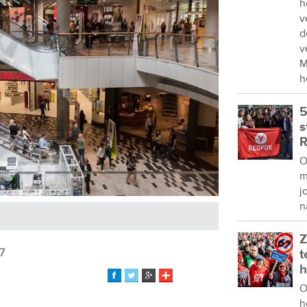
h
v
d
v
M
h
5
s
R
O
m
j
n
Z
7
t
h
O
h