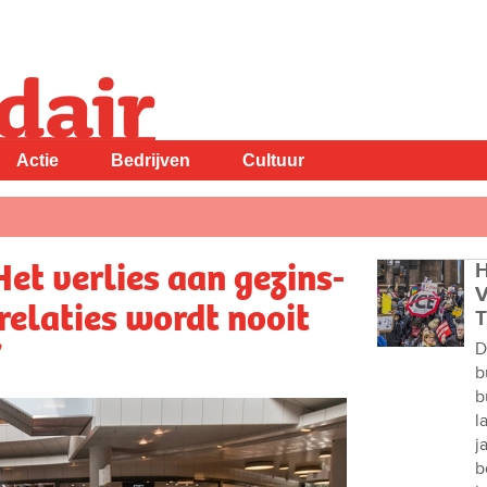
Actie
Bedrijven
Cultuur
et verlies aan gezins-
H
V
relaties wordt nooit
T
”
D
b
b
l
j
b