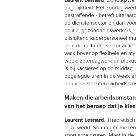
ongelijkheid. Het zondagswerk
bestraffende - betreft uiteraa
de dienstensector en dan voor
politie, gezondheidswerkers,…)
uitsluitend kaderpersoneel maa
of in de culturele sector acti
vaak bovenop flexibele en aty
week: zaterdagwerk en piekuur
is bij kassières op de middag
opgelegde uren in de week é
ook voor slechtere arbeidsom
Maken die arbeidsomstand
van het beroep dat je kies
Laurent Lesnard.
Theoretisch
of zij werkt. Sommigen kiezen 
soort arbeidsuren. Maar in de