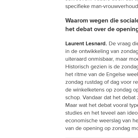
specifieke man-vrouwverhoudin
Waarom wegen die sociale
het debat over de openin
Laurent Lesnard.
De vraag die
in de ontwikkeling van zonda
uiteraard onmisbaar, maar moe
Historisch gezien is de zond
het ritme van de Engelse week
zondag rustdag of dag voor rel
de winkelketens op zondag ope
schop. Vandaar dat het debat z
Maar wat het debat vooral typ
studies en het teveel aan ideo
economische weerslag van het
van de opening op zondag m