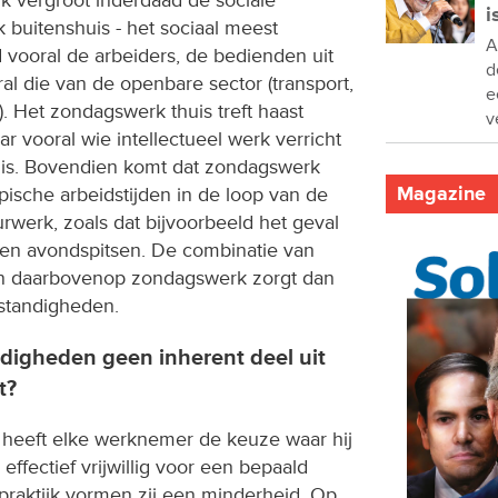
i
 buitenshuis - het sociaal meest
A
rd vooral de arbeiders, de bedienden uit
d
al die van de openbare sector (transport,
e
. Het zondagswerk thuis treft haast
v
r vooral wie intellectueel werk verricht
ef is. Bovendien komt dat zondagswerk
Magazine
pische arbeidstijden in de loop van de
werk, zoals dat bijvoorbeeld het geval
- en avondspitsen. De combinatie van
n daarbovenop zondagswerk zorgt dan
standigheden.
igheden geen inherent deel uit
t?
 heeft elke werknemer de keuze waar hij
effectief vrijwillig voor een bepaald
 praktijk vormen zij een minderheid. Op