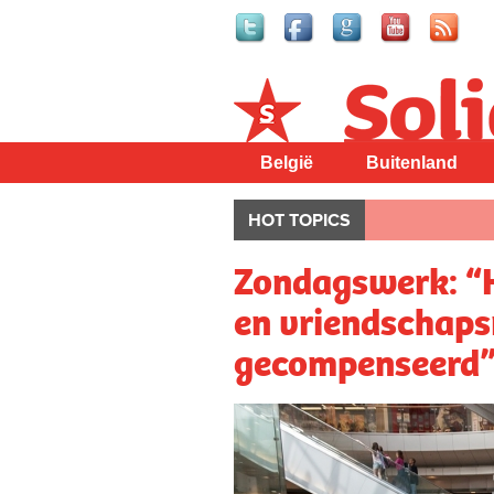
Solidair
België
Buitenland
HOT TOPICS
Zondagswerk: “H
en vriendschaps
gecompenseerd