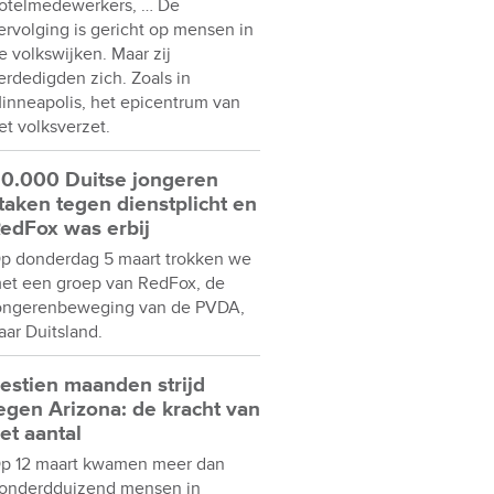
otelmedewerkers, … De
ervolging is gericht op mensen in
e volkswijken. Maar zij
erdedigden zich. Zoals in
inneapolis, het epicentrum van
et volksverzet.
0.000 Duitse jongeren
taken tegen dienstplicht en
edFox was erbij
p donderdag 5 maart trokken we
et een groep van RedFox, de
ongerenbeweging van de PVDA,
aar Duitsland.
estien maanden strijd
egen Arizona: de kracht van
et aantal
p 12 maart kwamen meer dan
onderdduizend mensen in