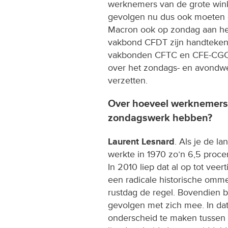
werknemers van de grote wink
gevolgen nu dus ook moeten d
Macron ook op zondag aan het
vakbond CFDT zijn handtekeni
vakbonden CFTC en CFE-CGC 
over het zondags- en avondwe
verzetten.
Over hoeveel werknemers 
zondagswerk hebben?
Laurent Lesnard
. Als je de l
werkte in 1970 zo’n 6,5 proce
In 2010 liep dat al op tot vee
een radicale historische omm
rustdag de regel. Bovendien b
gevolgen met zich mee. In dat 
onderscheid te maken tussen t