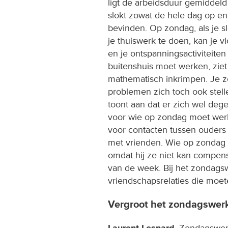
ligt de arbeidsduur gemiddeld
slokt zowat de hele dag op en 
bevinden. Op zondag, als je s
je thuiswerk te doen, kan je v
en je ontspanningsactiviteite
buitenshuis moet werken, ziet 
mathematisch inkrimpen. Je 
problemen zich toch ook stel
toont aan dat er zich wel dege
voor wie op zondag moet werke
voor contacten tussen ouders 
met vrienden. Wie op zondag b
omdat hij ze niet kan compens
van de week. Bij het zondagswe
vriendschapsrelaties die moet
Vergroot het zondagswerk
Laurent Lesnard
. Zondagswer