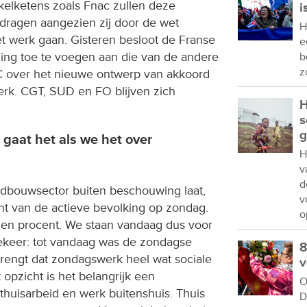
elketens zoals Fnac zullen deze
i
ragen aangezien zij door de wet
H
 werk gaan. Gisteren besloot de Franse
e
ng toe te voegen aan die van de andere
b
z
over het nieuwe ontwerp van akkoord
rk. CGT, SUD en FO blijven zich
H
s
g
gaat het als we het over
H
v
d
andbouwsector buiten beschouwing laat,
v
nt van de actieve bevolking op zondag.
o
rtien procent. We staan vandaag dus voor
ekeer: tot vandaag was de zondagse
8
rengt dat zondagswerk heel wat sociale
v
opzicht is het belangrijk een
O
huisarbeid en werk buitenshuis. Thuis
D