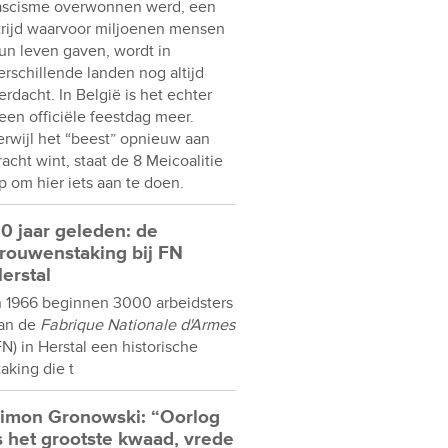
ascisme overwonnen werd, een
trijd waarvoor miljoenen mensen
un leven gaven, wordt in
erschillende landen nog altijd
erdacht. In België is het echter
een officiële feestdag meer.
erwijl het “beest” opnieuw aan
racht wint, staat de 8 Meicoalitie
p om hier iets aan te doen.
0 jaar geleden: de
rouwenstaking bij FN
erstal
n 1966 beginnen 3000 arbeidsters
an de
Fabrique Nationale d'Armes
FN) in Herstal een historische
taking die t
imon Gronowski: “Oorlog
s het grootste kwaad, vrede