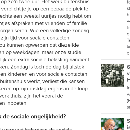
 op zo’n twee uur. Het werk buitenshuis
f
s
verplicht je je op een bepaalde plek te
h
lechts een tweetal uurtjes nodig hebt om
v
lotjes afspraken met vrienden of familie
h
n organiseren. Wie een volledige zondag
g
zijn tijd voor sociale contacten
T
zou kunnen opwerpen dat diezelfde
k
len op weekdagen, maar onze studie
o
lijk een extra sociale belasting aandient
n. Zondag is toch de dag bij uitstek
6
v
en kinderen en voor sociale contacten
H
uitenshuis werkt, verliest die kansen
I
eren op zijn rustdag ergens in de loop
v
rk thuis, zijn het vooral de
(
en inboeten.
s
 de sociale ongelijkheid?
S
i
k vergroot inderdaad de sociale