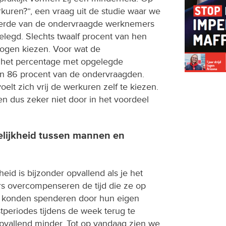
kuren?”, een vraag uit de studie waar we
derde van de ondervraagde werknemers
legd. Slechts twaalf procent van hen
mogen kiezen. Voor wat de
t het percentage met opgelegde
an 86 procent van de ondervraagden.
oelt zich vrij de werkuren zelf te kiezen.
 dus zeker niet door in het voordeel
elijkheid tussen mannen en
eid is bijzonder opvallend als je het
ers overcompenseren de tijd die ze op
n konden spenderen door hun eigen
ustperiodes tijdens de week terug te
pvallend minder. Tot op vandaag zien we