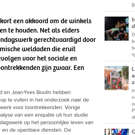
B
I
kort een akkoord om de winkels
d
n te houden. Net als elders
D
zondagswerk gerechtvaardigd door
b
mische weldaden die eruit
b
r
volgen voor het sociale en
oontrekkenden zijn zwaar. Een
L
a
z
I
d en Jean-Yves Boulin hebben
c
op te vullen in het onderzoek naar de
o
werk voor loontrekkenden. Vorige
P
alyse van een enquête uit hun studie
s
dagswerk op het persoonlijke leven van
r en de openbare diensten. De
C