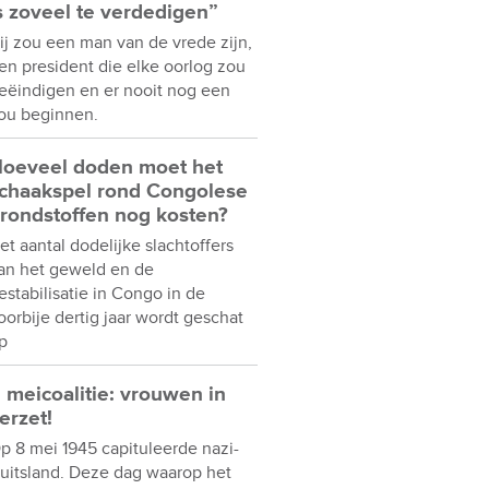
s zoveel te verdedigen”
ij zou een man van de vrede zijn,
en president die elke oorlog zou
eëindigen en er nooit nog een
ou beginnen.
oeveel doden moet het
chaakspel rond Congolese
rondstoffen nog kosten?
et aantal dodelijke slachtoffers
an het geweld en de
estabilisatie in Congo in de
oorbije dertig jaar wordt geschat
p
 meicoalitie: vrouwen in
erzet!
p 8 mei 1945 capituleerde nazi-
uitsland. Deze dag waarop het