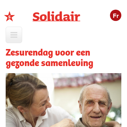
Fr
Solidair
Zesurendag voor een
gezonde samenleving