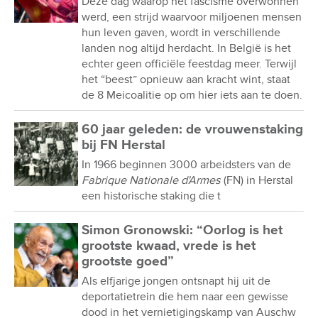
Deze dag waarop het fascisme overwonnen
werd, een strijd waarvoor miljoenen mensen
hun leven gaven, wordt in verschillende
landen nog altijd herdacht. In België is het
echter geen officiële feestdag meer. Terwijl
het “beest” opnieuw aan kracht wint, staat
de 8 Meicoalitie op om hier iets aan te doen.
60 jaar geleden: de vrouwenstaking
bij FN Herstal
In 1966 beginnen 3000 arbeidsters van de
Fabrique Nationale d'Armes
(FN) in Herstal
een historische staking die t
Simon Gronowski: “Oorlog is het
grootste kwaad, vrede is het
grootste goed”
Als elfjarige jongen ontsnapt hij uit de
deportatietrein die hem naar een gewisse
dood in het vernietigingskamp van Auschw