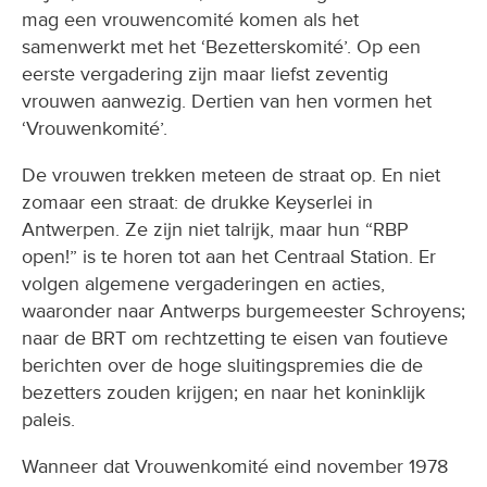
samenwerkt met het ‘Bezetterskomité’. Op een
eerste vergadering zijn maar liefst zeventig
vrouwen aanwezig. Dertien van hen vormen het
‘Vrouwenkomité’.
De vrouwen trekken meteen de straat op. En niet
zomaar een straat: de drukke Keyserlei in
Antwerpen. Ze zijn niet talrijk, maar hun “RBP
open!” is te horen tot aan het Centraal Station. Er
volgen algemene vergaderingen en acties,
waaronder naar Antwerps burgemeester Schroyens;
naar de BRT om rechtzetting te eisen van foutieve
berichten over de hoge sluitingspremies die de
bezetters zouden krijgen; en naar het koninklijk
paleis.
Wanneer dat Vrouwenkomité eind november 1978
een groot solidariteitsbal organiseert, hebben veel
bezetters het daar moeilijk mee. “Wij hier bezetten