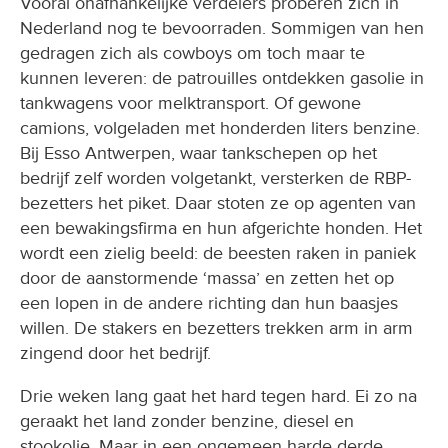
gedragen zich als cowboys om toch maar te
kunnen leveren: de patrouilles ontdekken gasolie in
tankwagens voor melktransport. Of gewone
camions, volgeladen met honderden liters benzine.
Bij Esso Antwerpen, waar tankschepen op het
bedrijf zelf worden volgetankt, versterken de RBP-
bezetters het piket. Daar stoten ze op agenten van
een bewakingsfirma en hun afgerichte honden. Het
wordt een zielig beeld: de beesten raken in paniek
door de aanstormende ‘massa’ en zetten het op
een lopen in de andere richting dan hun baasjes
willen. De stakers en bezetters trekken arm in arm
zingend door het bedrijf.
Drie weken lang gaat het hard tegen hard. Ei zo na
geraakt het land zonder benzine, diesel en
stookolie. Maar in een ongemeen harde derde
week, zetten de werkgevers en rechtse media alles