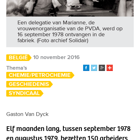
Het einde van de bezetting. (Foto archief
Solidair)
10 november 2016
BELGIË
Thema's
CHEMIE/PETROCHEMIE
GESCHIEDENIS
SYNDICAAL
Gaston Van Dyck
Elf maanden lang, tussen september 1978
en augustus 1979, bezetten 150 arbeiders
het Antwerpse petroleumbedrijf RBP. Al