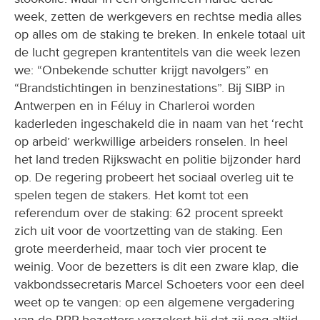
op alles om de staking te breken. In enkele totaal uit
de lucht gegrepen krantentitels van die week lezen
we: “Onbekende schutter krijgt navolgers” en
“Brandstichtingen in benzinestations”. Bij SIBP in
Antwerpen en in Féluy in Charleroi worden
kaderleden ingeschakeld die in naam van het ‘recht
op arbeid’ werkwillige arbeiders ronselen. In heel
het land treden Rijkswacht en politie bijzonder hard
op. De regering probeert het sociaal overleg uit te
spelen tegen de stakers. Het komt tot een
referendum over de staking: 62 procent spreekt
zich uit voor de voortzetting van de staking. Een
grote meerderheid, maar toch vier procent te
weinig. Voor de bezetters is dit een zware klap, die
vakbondssecretaris Marcel Schoeters voor een deel
weet op te vangen: op een algemene vergadering
van de RBP-bezetters verzekert hij dat zij nog altijd
op het ABVV kunnen rekenen. Ook al vertrekt hij