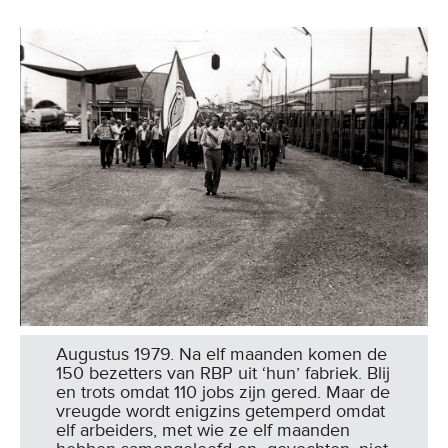
Augustus 1979. Na elf maanden komen de
150 bezetters van RBP uit ‘hun’ fabriek. Blij
en trots omdat 110 jobs zijn gered. Maar de
vreugde wordt enigzins getemperd omdat
elf arbeiders, met wie ze elf maanden
hebben samengeleefd en -gevochten, niet
opnieuw aan de slag kunnen. (Foto archief