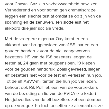
Vernederend en voor sommigen dramatisch: ze
leggen een slechte test af omdat ze op zijn van de
spanning en de zenuwen. Ten slotte eist het
akkoord drie jaar sociale vrede.
Met de vroegere eigenaar Oxy komt er een
akkoord over brugpensioen vanaf 55 jaar en een
gouden handdruk voor de niet aangeworven
bezetters. 115 van de 158 bezetters leggen de
testen af, 24 gaan met brugpensioen, 19 kiezen
voor de gouden handdruk. Zoals gevreesd, slagen
elf bezetters niet voor de test en verliezen hun job.
Tot de elf ABVV-militanten die hun job verliezen,
behoort ook Rik Polfliet, een van de voortrekkers
van de bezetting en lid van de PVDA (zie kader).
Het jobverlies van de elf bezetters zet een domper
op de vreugde. En toch beseffen ze allemaal dat ze
een enorme overwinning hebben behaald op niet
één maar twee multinationals. Een overwinning die