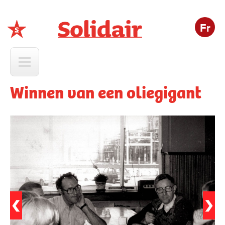
Fr
Solidair
Winnen van een oliegigant