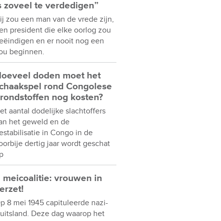
s zoveel te verdedigen”
ij zou een man van de vrede zijn,
en president die elke oorlog zou
eëindigen en er nooit nog een
ou beginnen.
oeveel doden moet het
chaakspel rond Congolese
rondstoffen nog kosten?
et aantal dodelijke slachtoffers
an het geweld en de
estabilisatie in Congo in de
oorbije dertig jaar wordt geschat
p
 meicoalitie: vrouwen in
erzet!
p 8 mei 1945 capituleerde nazi-
uitsland. Deze dag waarop het