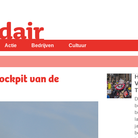
Actie
Bedrijven
Cultuur
ockpit van de
H
V
T
D
b
b
l
j
b