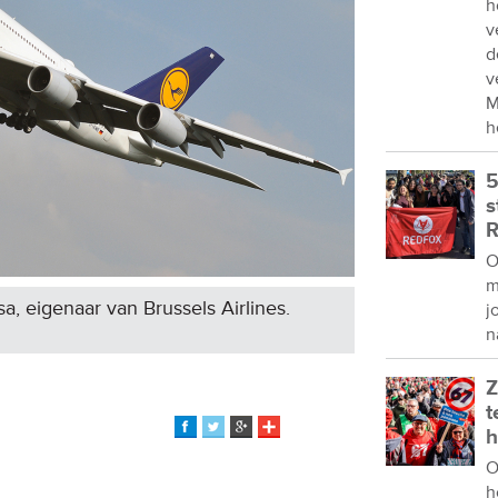
h
v
d
v
M
h
5
s
R
O
m
a, eigenaar van Brussels Airlines.
j
n
Z
t
h
O
h