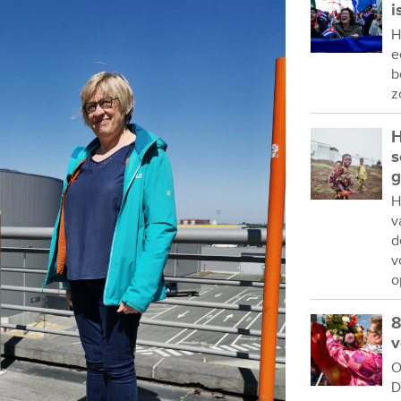
i
H
e
b
z
H
s
g
H
v
d
v
o
8
v
O
D