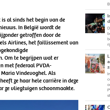
B
I
t is al sinds het begin van de
d
nieuws. In België wordt de
D
b
ijzonder getroffen door de
b
ls Airlines, het faillissement van
r
angekondigde
L
n. Om te begrijpen wat er
a
en met federaal PVDA-
z
 Maria Vindevoghel. Als
I
c
eft ze haar hele carrière in deze
o
ar ze vliegtuigen schoonmaakte.
P
s
C