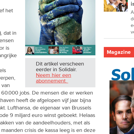
i
ef het
A
d
e
v
, dat in
mensen
or is
Magazine
angrijke
Dit artikel verscheen
eerder in Solidair.
els
Neem hier een
werpen,
abonnement.
 van
n 60.000 jobs. De mensen die er werken
haven heeft de afgelopen vijf jaar bijna
t. Lufthansa, de eigenaar van Brussels
riode 9 miljard euro winst geboekt. Helaas
zakken van de aandeelhouders, met als
 maanden crisis de kassa leeg is en deze