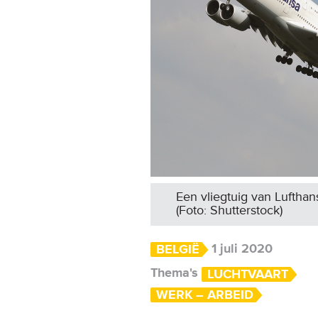
Een vliegtuig van Lufthans
(Foto: Shutterstock)
1 juli 2020
BELGIË
Thema's
LUCHTVAART
WERK – ARBEID