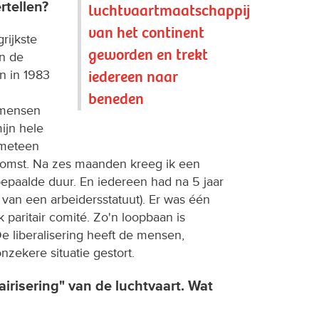
rtellen?
luchtvaartmaatschappij
van het continent
rijkste
geworden en trekt
an de
iedereen naar
n in 1983
beneden
 mensen
ijn hele
 meteen
komst. Na zes maanden kreeg ik een
paalde duur. En iedereen had na 5 jaar
 van een arbeidersstatuut). Er was één
 paritair comité. Zo'n loopbaan is
e liberalisering heeft de mensen,
nzekere situatie gestort.
irisering" van de luchtvaart. Wat