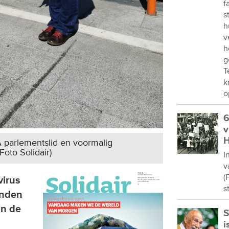
f
s
h
v
h
g
T
k
o
6
v
H
 parlementslid en voormalig
oto Solidair)
I
v
(
virus
s
anden
an de
S
i