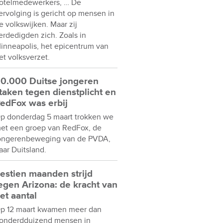
otelmedewerkers, … De
ervolging is gericht op mensen in
e volkswijken. Maar zij
erdedigden zich. Zoals in
inneapolis, het epicentrum van
et volksverzet.
0.000 Duitse jongeren
taken tegen dienstplicht en
edFox was erbij
p donderdag 5 maart trokken we
et een groep van RedFox, de
ongerenbeweging van de PVDA,
aar Duitsland.
estien maanden strijd
egen Arizona: de kracht van
et aantal
p 12 maart kwamen meer dan
onderdduizend mensen in