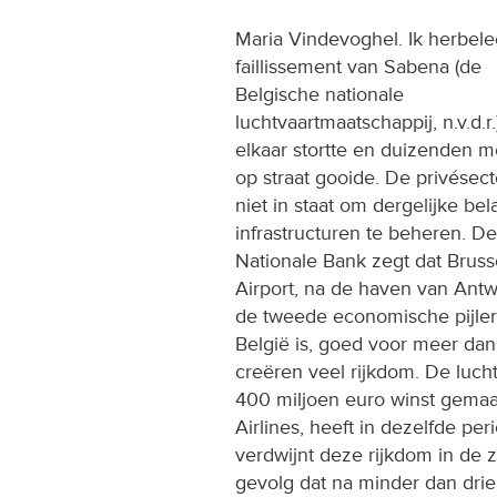
Maria Vindevoghel. Ik herbele
faillissement van Sabena (de
Belgische nationale
luchtvaartmaatschappij, n.v.d.r.)
elkaar stortte en duizenden 
op straat gooide. De privésect
niet in staat om dergelijke bel
infrastructuren te beheren. De
Nationale Bank zegt dat Bruss
Airport, na de haven van Ant
de tweede economische pijler
België is, goed voor meer da
creëren veel rijkdom. De lucht
400 miljoen euro winst gemaak
Airlines, heeft in dezelfde pe
verdwijnt deze rijkdom in de 
gevolg dat na minder dan drie