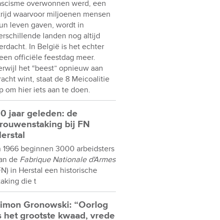
ascisme overwonnen werd, een
trijd waarvoor miljoenen mensen
un leven gaven, wordt in
erschillende landen nog altijd
erdacht. In België is het echter
een officiële feestdag meer.
erwijl het “beest” opnieuw aan
racht wint, staat de 8 Meicoalitie
p om hier iets aan te doen.
0 jaar geleden: de
rouwenstaking bij FN
erstal
n 1966 beginnen 3000 arbeidsters
an de
Fabrique Nationale d'Armes
FN) in Herstal een historische
taking die t
imon Gronowski: “Oorlog
s het grootste kwaad, vrede