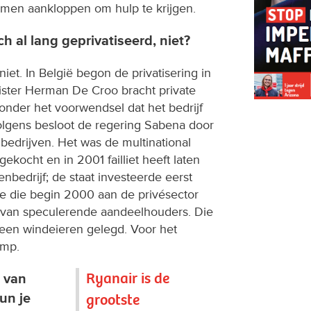
komen aankloppen om hulp te krijgen.
och al lang geprivatiseerd, niet?
et. In België begon de privatisering in
nister Herman De Croo bracht private
nder het voorwendsel dat het bedrijf
olgens besloot de regering Sabena door
bedrijven. Het was de multinational
gekocht en in 2001 failliet heeft laten
enbedrijf; de staat investeerde eerst
ze die begin 2000 aan de privésector
 van speculerende aandeelhouders. Die
geen windeieren gelegd. Voor het
amp.
Ryanair is de
g van
un je
grootste