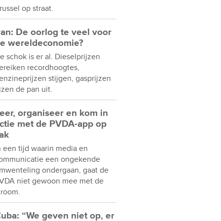
russel op straat.
ran: De oorlog te veel voor
e wereldeconomie?
e schok is er al. Dieselprijzen
ereiken recordhoogtes,
enzineprijzen stijgen, gasprijzen
ijzen de pan uit.
eer, organiseer en kom in
ctie met de PVDA-app op
ak
n een tijd waarin media en
ommunicatie een ongekende
mwenteling ondergaan, gaat de
VDA niet gewoon mee met de
troom.
uba: “We geven niet op, er