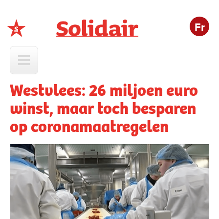
Fr
Solidair
Westvlees: 26 miljoen euro
winst, maar toch besparen
op coronamaatregelen