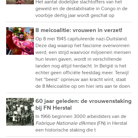
Het aantal dodelijke slachtoffers van het
geweld en de destabilisatie in Congo in de
voorbije dertig jaar wordt geschat op
8 meicoalitie: vrouwen in verzet!
Op 8 mei 1945 capituleerde nazi-Duitsland.
Deze dag waarop het fascisme overwonnen
werd, een strijd waarvoor miljoenen mensen
hun leven gaven, wordt in verschillende
landen nog altijd herdacht. In België is het
echter geen officiële feestdag meer. Terwijl
het “beest” opnieuw aan kracht wint, staat
de 8 Meicoalitie op om hier iets aan te doen.
60 jaar geleden: de vrouwenstaking
bij FN Herstal
In 1966 beginnen 3000 arbeidsters van de
Fabrique Nationale d'Armes
(FN) in Herstal
een historische staking die t