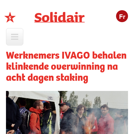
Fr
Solidair
Werknemers IVAGO behalen
klinkende overwinning na
acht dagen staking