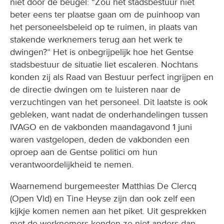
niet door de beugel: “Zou het stadsbestuur niet
beter eens ter plaatse gaan om de puinhoop van
het personeelsbeleid op te ruimen, in plaats van
stakende werknemers terug aan het werk te
dwingen?” Het is onbegrijpelijk hoe het Gentse
stadsbestuur de situatie liet escaleren. Nochtans
konden zij als Raad van Bestuur perfect ingrijpen en
de directie dwingen om te luisteren naar de
verzuchtingen van het personeel. Dit laatste is ook
gebleken, want nadat de onderhandelingen tussen
IVAGO en de vakbonden maandagavond 1 juni
waren vastgelopen, deden de vakbonden een
oproep aan de Gentse politici om hun
verantwoordelijkheid te nemen.
Waarnemend burgemeester Matthias De Clercq
(Open Vld) en Tine Heyse zijn dan ook zelf een
kijkje komen nemen aan het piket. Uit gesprekken
met de werknemers konden ze niet anders dan