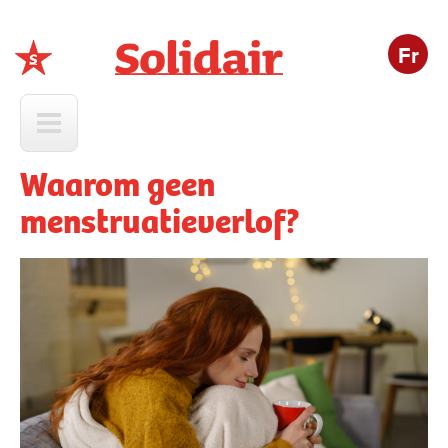
Fr
Solidair
Waarom geen
menstruatieverlof?