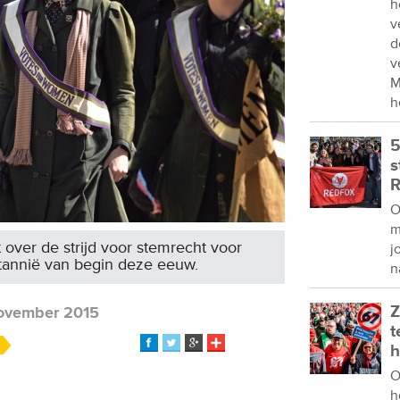
h
v
d
v
M
h
5
s
R
O
m
t over de strijd voor stemrecht voor
j
ttannië van begin deze eeuw.
n
Z
ovember 2015
t
h
O
h