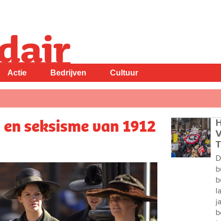
Actie
Bedrijven
Cultuur
 en seksisme van 1912
H
V
T
D
b
b
l
j
b