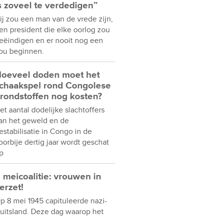
s zoveel te verdedigen”
ij zou een man van de vrede zijn,
en president die elke oorlog zou
eëindigen en er nooit nog een
ou beginnen.
oeveel doden moet het
chaakspel rond Congolese
rondstoffen nog kosten?
et aantal dodelijke slachtoffers
an het geweld en de
estabilisatie in Congo in de
oorbije dertig jaar wordt geschat
p
 meicoalitie: vrouwen in
erzet!
p 8 mei 1945 capituleerde nazi-
uitsland. Deze dag waarop het