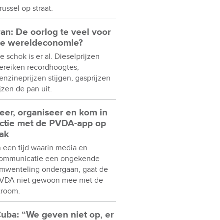
russel op straat.
ran: De oorlog te veel voor
e wereldeconomie?
e schok is er al. Dieselprijzen
ereiken recordhoogtes,
enzineprijzen stijgen, gasprijzen
ijzen de pan uit.
eer, organiseer en kom in
ctie met de PVDA-app op
ak
n een tijd waarin media en
ommunicatie een ongekende
mwenteling ondergaan, gaat de
VDA niet gewoon mee met de
troom.
uba: “We geven niet op, er