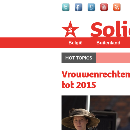
Solidair
België
Buitenland
HOT TOPICS
Vrouwenrechten
tot 2015