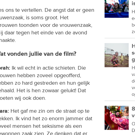
i
s ons te vertellen. De angst dat er geen
H
ouwenzaak, is soms groot. Het
e
vrouwen toonden voor de vrouwenzaak,
b
z
mij daar tegen het einde van de avond
maakte.
H
s
at vonden jullie van de film?
g
orah:
Ik wil echt in actie schieten. Die
H
v
rouwen hebben zoveel opgeofferd,
d
ebben zo hard gestreden en hun gelijk
v
haald. Het is hen zowaar gelukt! Dat
o
oeten wij ook doen.
8
ara:
Het gaf me zin om de straat op te
v
rekken. Ik vind het zo enorm jammer dat
O
oveel mensen het seksisme als een
D
ewonnen zaak zien. Ze denken dat er