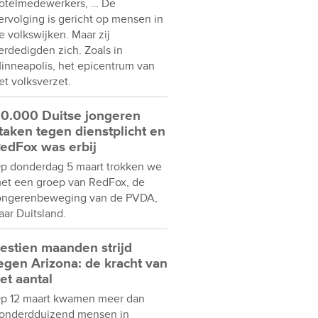
otelmedewerkers, … De
ervolging is gericht op mensen in
e volkswijken. Maar zij
erdedigden zich. Zoals in
inneapolis, het epicentrum van
et volksverzet.
0.000 Duitse jongeren
taken tegen dienstplicht en
edFox was erbij
p donderdag 5 maart trokken we
et een groep van RedFox, de
ongerenbeweging van de PVDA,
aar Duitsland.
estien maanden strijd
egen Arizona: de kracht van
et aantal
p 12 maart kwamen meer dan
onderdduizend mensen in