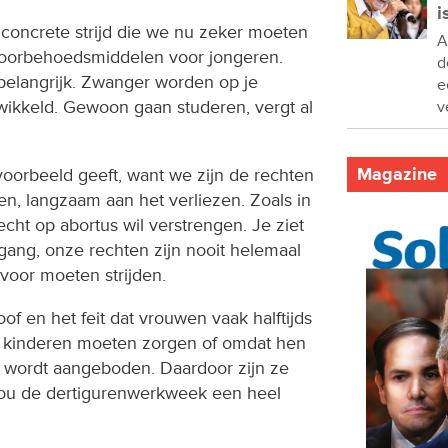
i
concrete strijd die we nu zeker moeten
A
 voorbehoedsmiddelen voor jongeren.
d
belangrijk. Zwanger worden op je
e
wikkeld. Gewoon gaan studeren, vergt al
v
Magazine
t voorbeeld geeft, want we zijn de rechten
, langzaam aan het verliezen. Zoals in
cht op abortus wil verstrengen. Je ziet
tgang, onze rechten zijn nooit helemaal
 voor moeten strijden.
of en het feit dat vrouwen vaak halftijds
r kinderen moeten zorgen of omdat hen
t wordt aangeboden. Daardoor zijn ze
 zou de dertigurenwerkweek een heel