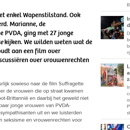
B
iet enkel Wapenstilstand. Ook
I
rd. Marianne, de
d
 PVDA, ging met 27 jonge
D
b
te
kijken. We wilden weten wat de
b
oudt aan een film over
r
scussiëren over vrouwenrechten
L
a
z
lijk sowieso naar de film Suffragette
I
over de vrouwen die op straat kwamen
c
t-Brittannië en daarbij het geweld niet
o
paar jonge vrouwen van PVDA-
P
ympathisanten uit en we luisterden
s
van seksisme en vrouwenrechten voor
C