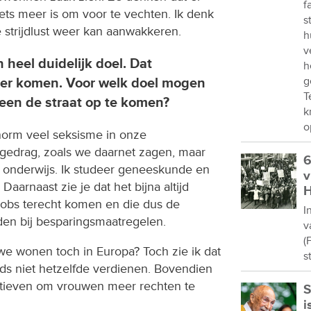
f
ets meer is om voor te vechten. Ik denk
s
ie strijdlust weer kan aanwakkeren.
h
v
n heel duidelijk doel. Dat
h
g
er komen. Voor welk doel mogen
T
een de straat op te komen?
k
o
enorm veel seksisme in onze
 gedrag, zoals we daarnet zagen, maar
6
s onderwijs. Ik studeer geneeskunde en
v
aarnaast zie je dat het bijna altijd
H
jobs terecht komen en die dus de
I
rden bij besparingsmaatregelen.
v
(
we wonen toch in Europa? Toch zie ik dat
s
s niet hetzelfde verdienen. Bovendien
iatieven om vrouwen meer rechten te
S
i