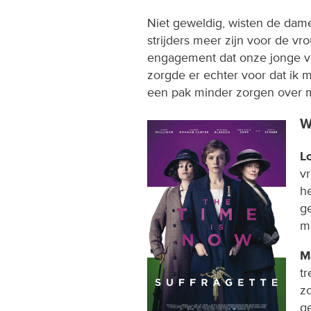
Niet geweldig, wisten de dame
strijders meer zijn voor de vr
engagement dat onze jonge 
zorgde er echter voor dat ik 
een pak minder zorgen over 
W
L
v
h
ge
m
M
t
z
g