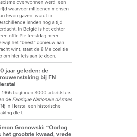
ascisme overwonnen werd, een
trijd waarvoor miljoenen mensen
un leven gaven, wordt in
erschillende landen nog altijd
erdacht. In België is het echter
een officiële feestdag meer.
erwijl het “beest” opnieuw aan
racht wint, staat de 8 Meicoalitie
p om hier iets aan te doen.
0 jaar geleden: de
rouwenstaking bij FN
erstal
n 1966 beginnen 3000 arbeidsters
an de
Fabrique Nationale d'Armes
FN) in Herstal een historische
taking die t
imon Gronowski: “Oorlog
s het grootste kwaad, vrede