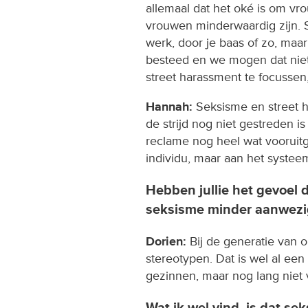
allemaal dat het oké is om vr
vrouwen minderwaardig zijn. 
werk, door je baas of zo, maa
besteed en we mogen dat niet
street harassment te focussen,
Hannah:
Seksisme en street ha
de strijd nog niet gestreden i
reclame nog heel wat vooruitga
individu, maar aan het systee
Hebben jullie het gevoel 
seksisme minder aanwezig
Dorien:
Bij de generatie van o
stereotypen. Dat is wel al een
gezinnen, maar nog lang niet
Wat ik wel vind, is dat s