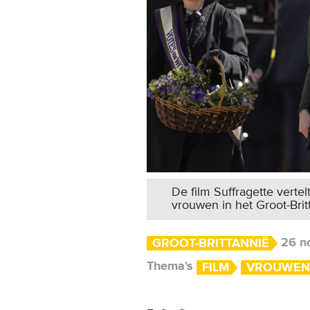
De film Suffragette vertel
vrouwen in het Groot-Bri
26 n
GROOT-BRITTANNIË
Thema's
FILM
VROUWEN