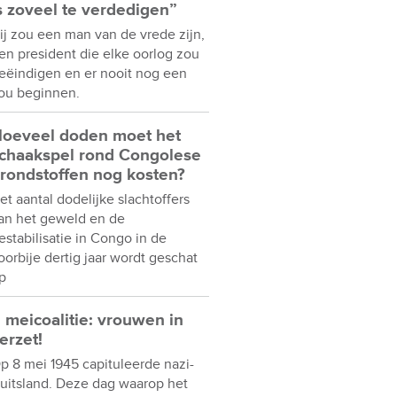
s zoveel te verdedigen”
ij zou een man van de vrede zijn,
en president die elke oorlog zou
eëindigen en er nooit nog een
ou beginnen.
oeveel doden moet het
chaakspel rond Congolese
rondstoffen nog kosten?
et aantal dodelijke slachtoffers
an het geweld en de
estabilisatie in Congo in de
oorbije dertig jaar wordt geschat
p
 meicoalitie: vrouwen in
erzet!
p 8 mei 1945 capituleerde nazi-
uitsland. Deze dag waarop het