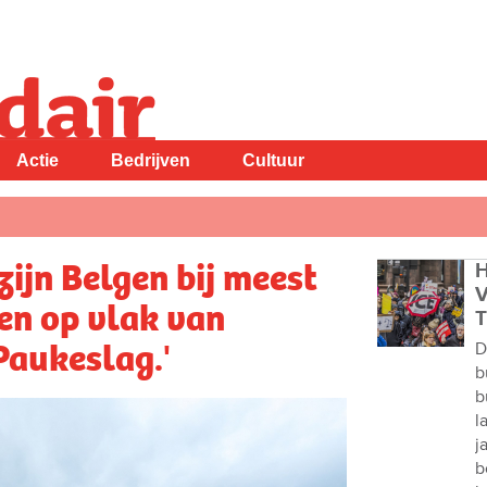
Actie
Bedrijven
Cultuur
zijn Belgen bij meest
H
V
en op vlak van
T
Paukeslag.'
D
b
b
l
j
b