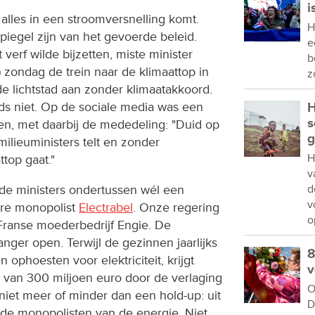
i
alles in een stroomversnelling komt.
H
iegel zijn van het gevoerde beleid.
e
verf wilde bijzetten, miste minister
b
zondag de trein naar de klimaattop in
z
e lichtstad aan zonder klimaatakkoord.
s niet. Op de sociale media was een
H
s
den, met daarbij de mededeling: "Duid op
g
milieuministers telt en zonder
H
top gaat."
v
de ministers ondertussen wél een
d
v
ire monopolist
Electrabel
. Onze regering
o
 Franse moederbedrijf Engie. De
nger open. Terwijl de gezinnen jaarlijks
8
ophoesten voor elektriciteit, krijgt
v
au van 300 miljoen euro door de verlaging
O
 niet meer of minder dan een hold-up: uit
D
de monopolisten van de energie. Niet