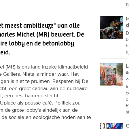
B
I
het meest ambitieuze" van alle
d
harles Michel (MR) beweert. De
D
b
aire lobby en de betonlobby
b
eid.
r
L
l (MR) is ons land inzake klimaatbeleid
a
 Galliërs. Niets is minder waar. Het
z
en is niet te pruimen. Besparen bij De
I
cht, een groot cadeau aan de nucleaire
c
t, een beschamend slecht
o
Uplace als pousse-café. Politiek zou
P
de grote lobby's eindelijk aan de
s
jk de sociale en ecologische noden aan te
C