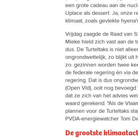
een grote cadeau aan de nucl
Uplace als dessert. Ja, onze r
klimaat, zoals gevlekte hyena'
Vrijdag zaagde de Raad van Sta
Mieke hield zich vast aan de t
dus. De Turteltaks is niet all
ongrondwettelijk, zo blijkt uit
zo: gezinnen worden twee kee
de federale regering én via d
regering. Dat is dus ongrondw
(Open Vld), ooit nog bevoegd v
dat ze zich van het advies we
waard gerekend. "Als de Vlaa
plannen voor de Turteltaks sta
PVDA-energiewatcher Tom De
De grootste klimaatacti