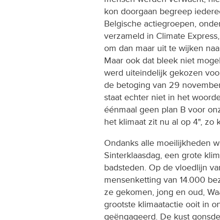
kon doorgaan begreep iedere
Belgische actiegroepen, onde
verzameld in Climate Express,
om dan maar uit te wijken naa
Maar ook dat bleek niet mogeli
werd uiteindelijk gekozen voo
de betoging van 29 novembe
staat echter niet in het woor
éénmaal geen plan B voor onz
het klimaat zit nu al op 4", zo 
Ondanks alle moeilijkheden wer
Sinterklaasdag, een grote kl
badsteden. Op de vloedlijn v
mensenketting van 14.000 bez
ze gekomen, jong en oud, Waa
grootste klimaatactie ooit in 
geëngageerd. De kust gonsde