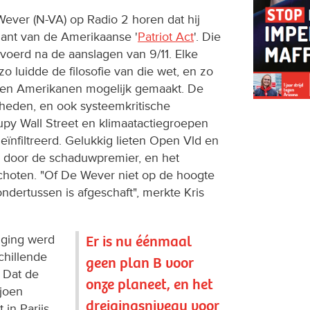
 Wever (N-VA) op Radio 2 horen dat hij
riant van de Amerikaanse '
Patriot Act
'. Die
evoerd na de aanslagen van 9/11. Elke
zo luidde de filosofie van die wet, en zo
nen Amerikanen mogelijk gemaakt. De
heden, en ook systeemkritische
y Wall Street en klimaatactiegroepen
ïnfiltreerd. Gelukkig lieten Open Vld en
n door de schaduwpremier, en het
schoten. "Of De Wever niet op de hoogte
ondertussen is afgeschaft", merkte Kris
iging werd
Er is nu éénmaal
chillende
geen plan B voor
. Dat de
onze planeet, en het
ljoen
dreigingsniveau voor
in Parijs