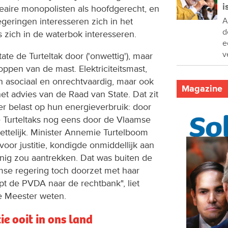
i
eaire monopolisten als hoofdgerecht, en
egeringen interesseren zich in het
A
d
s zich in de waterbok interesseren.
e
v
te de Turteltak door ('onwettig'), maar
oppen van de mast. Elektriciteitsmast,
een asociaal en onrechtvaardig, maar ook
Magazine
 het advies van de Raad van State. Dat zit
r belast op hun energieverbruik: door
e Turteltaks nog eens door de Vlaamse
ettelijk. Minister Annemie Turtelboom
oor justitie, kondigde onmiddellijk aan
inig zou aantrekken. Dat was buiten de
mse regering toch doorzet met haar
pt de PVDA naar de rechtbank", liet
 Meester weten.
e ooit in ons land