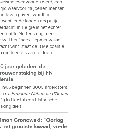
ascisme overwonnen werd, een
trijd waarvoor miljoenen mensen
un leven gaven, wordt in
erschillende landen nog altijd
erdacht. In België is het echter
een officiële feestdag meer.
erwijl het “beest” opnieuw aan
racht wint, staat de 8 Meicoalitie
p om hier iets aan te doen.
0 jaar geleden: de
rouwenstaking bij FN
erstal
n 1966 beginnen 3000 arbeidsters
an de
Fabrique Nationale d'Armes
FN) in Herstal een historische
taking die t
imon Gronowski: “Oorlog
s het grootste kwaad, vrede