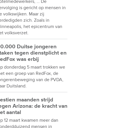
otelmedewerkers, … De
ervolging is gericht op mensen in
e volkswijken. Maar zij
erdedigden zich. Zoals in
inneapolis, het epicentrum van
et volksverzet.
0.000 Duitse jongeren
taken tegen dienstplicht en
edFox was erbij
p donderdag 5 maart trokken we
et een groep van RedFox, de
ongerenbeweging van de PVDA,
aar Duitsland.
estien maanden strijd
egen Arizona: de kracht van
et aantal
p 12 maart kwamen meer dan
onderdduizend mensen in