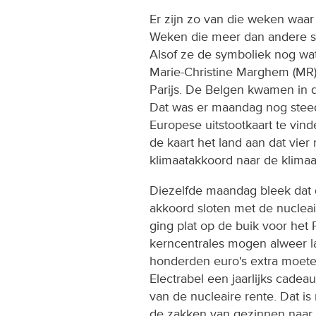
Er zijn zo van die weken waar 
Weken die meer dan andere sp
Alsof ze de symboliek nog wat 
Marie-Christine Marghem (MR) 
Parijs. De Belgen kwamen in d
Dat was er maandag nog steed
Europese uitstootkaart te vin
de kaart het land aan dat vier 
klimaatakkoord naar de klimaat
Diezelfde maandag bleek dat 
akkoord sloten met de nuclea
ging plat op de buik voor het
kerncentrales mogen alweer la
honderden euro's extra moeten 
Electrabel een jaarlijks cade
van de nucleaire rente. Dat is
de zakken van gezinnen naar 