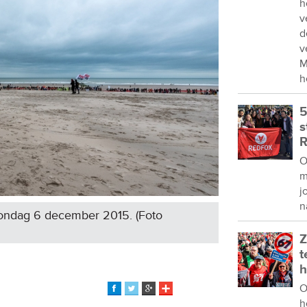
h
v
d
v
M
h
5
s
R
O
m
j
n
ondag 6 december 2015. (Foto
Z
t
h
O
h