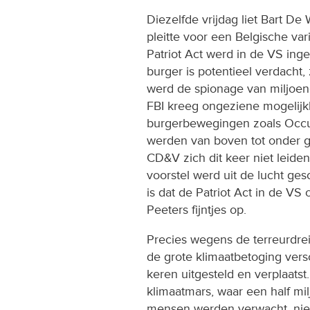
Diezelfde vrijdag liet Bart De
pleitte voor een Belgische va
Patriot Act werd in de VS ing
burger is potentieel verdacht, 
werd de spionage van miljoe
FBI kreeg ongeziene mogelijk
burgerbewegingen zoals Occup
werden van boven tot onder ge
CD&V zich dit keer niet leide
voorstel werd uit de lucht ge
is dat de Patriot Act in de VS 
Peeters fijntjes op.
Precies wegens de terreurdre
de grote klimaatbetoging vers
keren uitgesteld en verplaatst
klimaatmars, waar een half mi
mensen werden verwacht, niet 