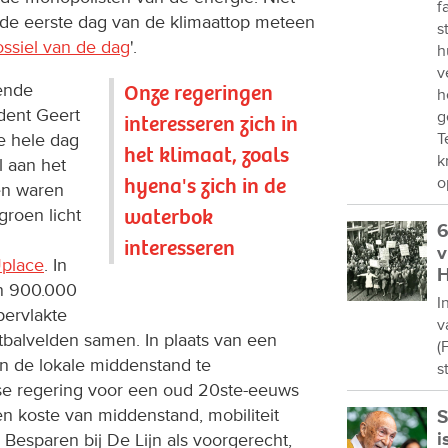
f
 de eerste dag van de klimaattop meteen
s
ossiel van de dag
'.
h
v
ende
Onze regeringen
h
ident Geert
g
interesseren zich in
e hele dag
T
het klimaat, zoals
k
l aan het
hyena's zich in de
o
en waren
waterbok
groen licht
6
interesseren
v
Uplace
. In
H
en 900.000
I
pervlakte
v
etbalvelden samen. In plaats van een
(
n de lokale middenstand te
s
e regering voor een oud 20ste-eeuws
en koste van middenstand, mobiliteit
S
i
). Besparen bij De Lijn als voorgerecht,