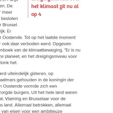
het klimaat zit nu al
en. De
r meer
op 4
 besloten
r Brussel.
jk. Er
r Oostende. Tot op het laatste moment
r ook daar verboden werd. Opgeven
denboek van de klimaatbeweging. "Er is nu
e planeet, en het dreigingsniveau voor
klonk het.
d uiteindelijk gisteren, op
imaatmars gehouden in de koningin der
an Oostende vormde zich een
orgde burgers. Uit het hele land waren
l, Vlaming en Brusselaar voor de
ons land. Allemaal betrokken, allemaal
 van eisen voor een ambitieuze