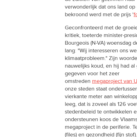
verwonderlijk dat ons land op
bekroond werd met de prijs '
f
Geconfronteerd met de groei
kritiek, toeterde minister-pres
Bourgeois (N-VA) woensdag d
lang: "Wij interesseren ons we
klimaatprobleem." Zijn woord
nauwelijks koud, en hij had al 
gegeven voor het zeer
omstreden
megaproject van 
onze steden staat ondertuss
vierkante meter aan winkelop
leeg, dat is zoveel als 126 vo
stedenbeleid te ontwikkelen e
ondersteunen koos de Vlaams
megaproject in de periferie. T
(files) en gezondheid (fijn stof