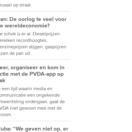
russel op straat.
ran: De oorlog te veel voor
e wereldeconomie?
e schok is er al. Dieselprijzen
ereiken recordhoogtes,
enzineprijzen stijgen, gasprijzen
ijzen de pan uit.
eer, organiseer en kom in
ctie met de PVDA-app op
ak
n een tijd waarin media en
ommunicatie een ongekende
mwenteling ondergaan, gaat de
VDA niet gewoon mee met de
troom.
uba: “We geven niet op, er