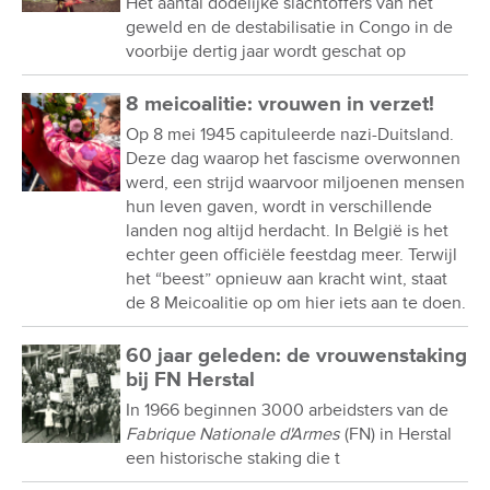
Het aantal dodelijke slachtoffers van het
geweld en de destabilisatie in Congo in de
voorbije dertig jaar wordt geschat op
8 meicoalitie: vrouwen in verzet!
Op 8 mei 1945 capituleerde nazi-Duitsland.
Deze dag waarop het fascisme overwonnen
werd, een strijd waarvoor miljoenen mensen
hun leven gaven, wordt in verschillende
landen nog altijd herdacht. In België is het
echter geen officiële feestdag meer. Terwijl
het “beest” opnieuw aan kracht wint, staat
de 8 Meicoalitie op om hier iets aan te doen.
60 jaar geleden: de vrouwenstaking
bij FN Herstal
In 1966 beginnen 3000 arbeidsters van de
Fabrique Nationale d'Armes
(FN) in Herstal
een historische staking die t