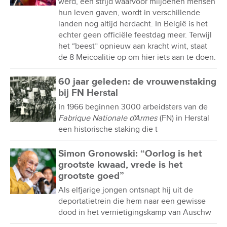
werd, een strijd waarvoor miljoenen mensen
hun leven gaven, wordt in verschillende
landen nog altijd herdacht. In België is het
echter geen officiële feestdag meer. Terwijl
het “beest” opnieuw aan kracht wint, staat
de 8 Meicoalitie op om hier iets aan te doen.
60 jaar geleden: de vrouwenstaking
bij FN Herstal
In 1966 beginnen 3000 arbeidsters van de
Fabrique Nationale d'Armes
(FN) in Herstal
een historische staking die t
Simon Gronowski: “Oorlog is het
grootste kwaad, vrede is het
grootste goed”
Als elfjarige jongen ontsnapt hij uit de
deportatietrein die hem naar een gewisse
dood in het vernietigingskamp van Auschw