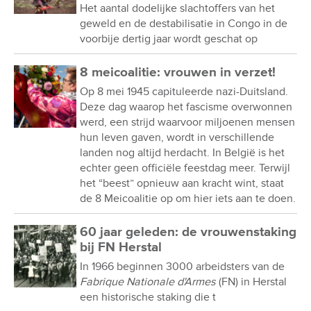
Het aantal dodelijke slachtoffers van het
geweld en de destabilisatie in Congo in de
voorbije dertig jaar wordt geschat op
8 meicoalitie: vrouwen in verzet!
Op 8 mei 1945 capituleerde nazi-Duitsland.
Deze dag waarop het fascisme overwonnen
werd, een strijd waarvoor miljoenen mensen
hun leven gaven, wordt in verschillende
landen nog altijd herdacht. In België is het
echter geen officiële feestdag meer. Terwijl
het “beest” opnieuw aan kracht wint, staat
de 8 Meicoalitie op om hier iets aan te doen.
60 jaar geleden: de vrouwenstaking
bij FN Herstal
In 1966 beginnen 3000 arbeidsters van de
Fabrique Nationale d'Armes
(FN) in Herstal
een historische staking die t