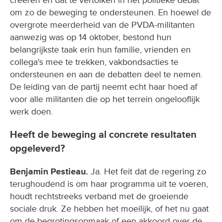
creëren en dat te vertolken in het politieke debat
om zo de beweging te ondersteunen. En hoewel de
overgrote meerderheid van de PVDA-militanten
aanwezig was op 14 oktober, bestond hun
belangrijkste taak erin hun familie, vrienden en
collega's mee te trekken, vakbondsacties te
ondersteunen en aan de debatten deel te nemen.
De leiding van de partij neemt echt haar hoed af
voor alle militanten die op het terrein ongelooflijk
werk doen.
Heeft de beweging al concrete resultaten
opgeleverd?
Benjamin Pestieau.
Ja. Het feit dat de regering zo
terughoudend is om haar programma uit te voeren,
houdt rechtstreeks verband met de groeiende
sociale druk. Ze hebben het moeilijk, of het nu gaat
om de begrotingsopmaak of een akkoord over de