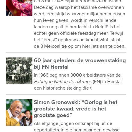
Op 8 mei 1945 capituleerde nazi-Duitsland.
Deze dag waarop het fascisme overwonnen
werd, een strijd waarvoor miljoenen mensen
hun leven gaven, wordt in verschillende
landen nog altijd herdacht. In België is het
echter geen officiële feestdag meer. Terwijl
het “beest” opnieuw aan kracht wint, staat
de 8 Meicoalitie op om hier iets aan te doen.
60 jaar geleden: de vrouwenstaking
bij FN Herstal
In 1966 beginnen 3000 arbeidsters van de
Fabrique Nationale d'Armes
(FN) in Herstal
een historische staking die t
Simon Gronowski: “Oorlog is het
grootste kwaad, vrede is het
grootste goed”
Als elfjarige jongen ontsnapt hij uit de
deportatietrein die hem naar een gewisse