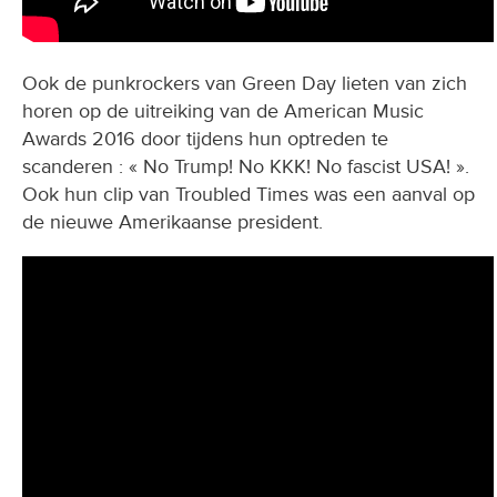
Ook de punkrockers van Green Day lieten van zich
horen op de uitreiking van de American Music
Awards 2016 door tijdens hun optreden te
scanderen : « No Trump! No KKK! No fascist USA! ».
Ook hun clip van Troubled Times was een aanval op
de nieuwe Amerikaanse president.