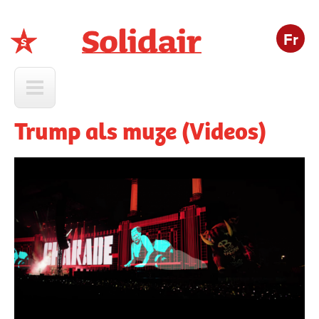
Fr
Solidair
Trump als muze (Videos)