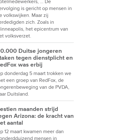
otelmedewerkers, … De
ervolging is gericht op mensen in
e volkswijken. Maar zij
erdedigden zich. Zoals in
inneapolis, het epicentrum van
et volksverzet.
0.000 Duitse jongeren
taken tegen dienstplicht en
edFox was erbij
p donderdag 5 maart trokken we
et een groep van RedFox, de
ongerenbeweging van de PVDA,
aar Duitsland.
estien maanden strijd
egen Arizona: de kracht van
et aantal
p 12 maart kwamen meer dan
onderdduizend mensen in