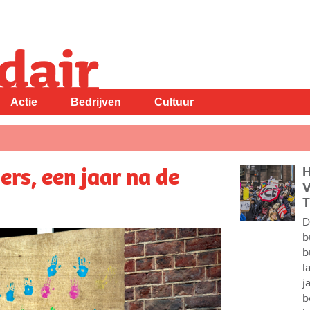
Actie
Bedrijven
Cultuur
ers, een jaar na de
H
V
T
D
b
b
l
j
b