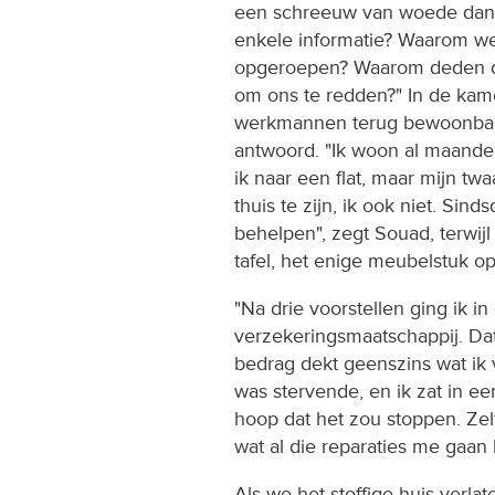
een schreeuw van woede dan
enkele informatie? Waarom we
opgeroepen? Waarom deden d
om ons te redden?" In de kam
werkmannen terug bewoonbaa
antwoord. "Ik woon al maande
ik naar een flat, maar mijn tw
thuis te zijn, ik ook niet. Sin
behelpen", zegt Souad, terwij
tafel, het enige meubelstuk op
"Na drie voorstellen ging ik i
verzekeringsmaatschappij. Dat
bedrag dekt geenszins wat ik
was stervende, en ik zat in een 
hoop dat het zou stoppen. Zelf
wat al die reparaties me gaan 
Als we het stoffige huis verla