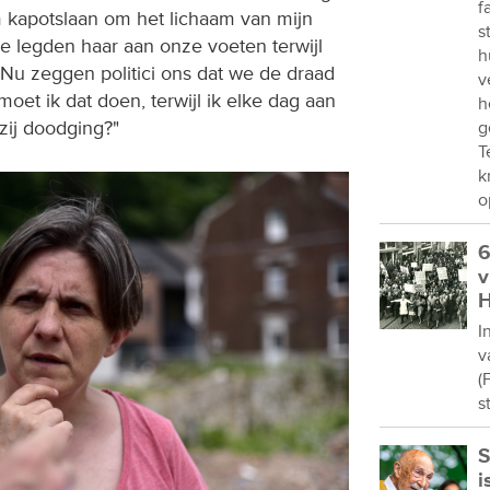
f
 kapotslaan om het lichaam van mijn
s
Ze legden haar aan onze voeten terwijl
h
Nu zeggen politici ons dat we de draad
v
t ik dat doen, terwijl ik elke dag aan
h
zij doodging?"
g
T
k
o
6
v
H
I
v
(
s
S
i