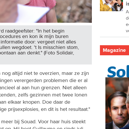
i
A
d
e
erd raadgeefster: "In het begin
v
rocedures en kon ik mijn buren
informatie door: vergeet niet alles
ullen wegdoet. 't Is misschien stom,
Magazine
pontaan aan denkt." (Foto Solidair,
 nog altijd niet te overzien, maar ze zijn
ingen verergerden problemen die er al
ncieel al aan hun grenzen. Niet alleen
enden, zelfs gezinnen met twee lonen
aan elkaar knopen. Doe daar de
e prijsexplosies, en dit is het resultaat."
meer bij Souad. Voor haar huis steekt
 op. Hij heet Guillaume en sinds juli