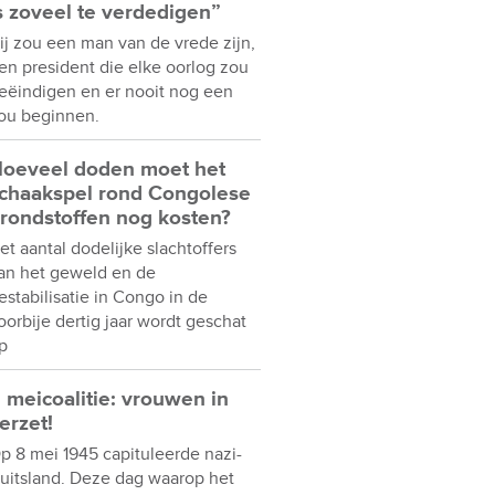
s zoveel te verdedigen”
ij zou een man van de vrede zijn,
en president die elke oorlog zou
eëindigen en er nooit nog een
ou beginnen.
oeveel doden moet het
chaakspel rond Congolese
rondstoffen nog kosten?
et aantal dodelijke slachtoffers
an het geweld en de
estabilisatie in Congo in de
oorbije dertig jaar wordt geschat
p
 meicoalitie: vrouwen in
erzet!
p 8 mei 1945 capituleerde nazi-
uitsland. Deze dag waarop het