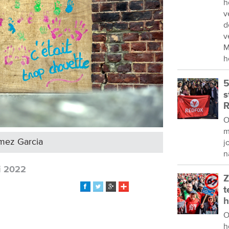
h
v
d
v
M
h
5
s
R
O
m
omez Garcia
j
n
li 2022
Z
t
h
O
h