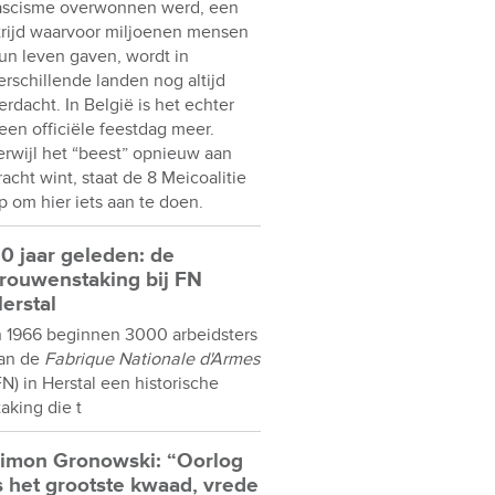
ascisme overwonnen werd, een
trijd waarvoor miljoenen mensen
un leven gaven, wordt in
erschillende landen nog altijd
erdacht. In België is het echter
een officiële feestdag meer.
erwijl het “beest” opnieuw aan
racht wint, staat de 8 Meicoalitie
p om hier iets aan te doen.
0 jaar geleden: de
rouwenstaking bij FN
erstal
n 1966 beginnen 3000 arbeidsters
an de
Fabrique Nationale d'Armes
FN) in Herstal een historische
taking die t
imon Gronowski: “Oorlog
s het grootste kwaad, vrede