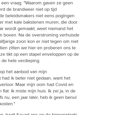
 een vraag. "Waarom gaven ze geen
rd de brandweer niet op tijd
e beleidsmakers niet eens pogingen
er met kale bakstenen muren, die door
r wordt gemaakt, weet niemand het
n boven. Na de overstroming verhuisde
aalfjarige zoon kon er niet tegen om niet
dsdien zitten we hier en proberen ons te
l ze tikt op een stapel enveloppen op de
 de hele verdieping.
n op het aanbod van mijn
 had ik beter niet gedaan, want het
 verloor. Maar mijn oom had Covid en
flat. Ik miste mijn huis. Ik zei ja, in de
s nu, een jaar later, heb ik geen benul
kosten."
ten, haalt Souad ons op de binnenplaats