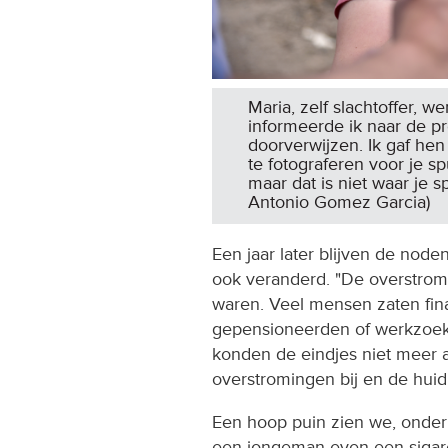
Maria, zelf slachtoffer, w
informeerde ik naar de p
doorverwijzen. Ik gaf hen 
te fotograferen voor je sp
maar dat is niet waar je s
Antonio Gomez Garcia)
Een jaar later blijven de noden
ook veranderd. "De overstrom
waren. Veel mensen zaten fina
gepensioneerden of werkzoek
konden de eindjes niet meer 
overstromingen bij en de huidig
Een hoop puin zien we, onder 
een jongeman even een sigaret