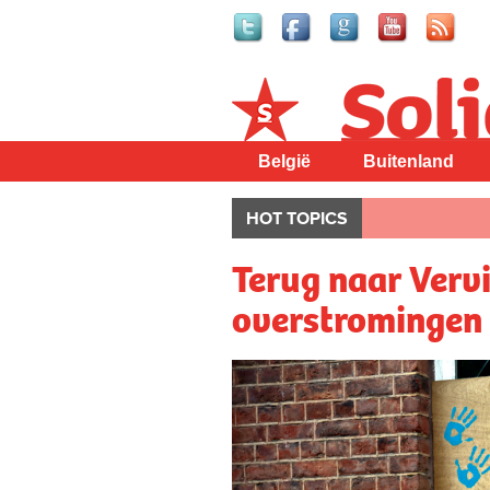
Solidair
België
Buitenland
HOT TOPICS
Terug naar Vervi
overstromingen