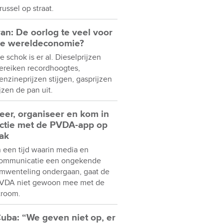
russel op straat.
ran: De oorlog te veel voor
e wereldeconomie?
e schok is er al. Dieselprijzen
ereiken recordhoogtes,
enzineprijzen stijgen, gasprijzen
ijzen de pan uit.
eer, organiseer en kom in
ctie met de PVDA-app op
ak
n een tijd waarin media en
ommunicatie een ongekende
mwenteling ondergaan, gaat de
VDA niet gewoon mee met de
troom.
uba: “We geven niet op, er