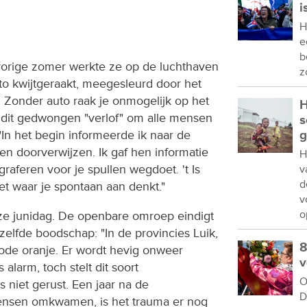
i
H
e
b
orige zomer werkte ze op de luchthaven
z
uto kwijtgeraakt, meegesleurd door het
. Zonder auto raak je onmogelijk op het
H
 dit gedwongen "verlof" om alle mensen
s
In het begin informeerde ik naar de
g
en doorverwijzen. Ik gaf hen informatie
H
ograferen voor je spullen wegdoet. 't Is
v
d
et waar je spontaan aan denkt."
v
o
eze junidag. De openbare omroep eindigt
elfde boodschap: "In de provincies Luik,
8
de oranje. Er wordt hevig onweer
v
s alarm, toch stelt dit soort
O
 niet gerust. Een jaar na de
D
ensen omkwamen, is het trauma er nog