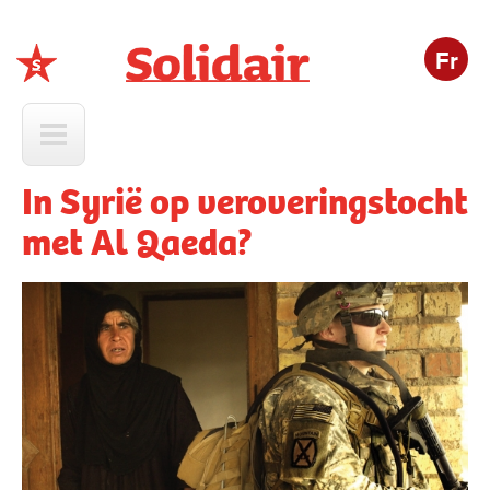
Fr
Solidair
In Syrië op veroveringstocht
met Al Qaeda?