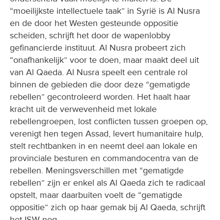
“moeilijkste intellectuele taak” in Syrië is Al Nusra
en de door het Westen gesteunde oppositie
scheiden, schrijft het door de wapenlobby
gefinancierde instituut. Al Nusra probeert zich
“onafhankelijk” voor te doen, maar maakt deel uit
van Al Qaeda. Al Nusra speelt een centrale rol
binnen de gebieden die door deze “gematigde
rebellen” gecontroleerd worden. Het haalt haar
kracht uit de verwevenheid met lokale
rebellengroepen, lost conflicten tussen groepen op,
verenigt hen tegen Assad, levert humanitaire hulp,
stelt rechtbanken in en neemt deel aan lokale en
provinciale besturen en commandocentra van de
rebellen. Meningsverschillen met “gematigde
rebellen” zijn er enkel als Al Qaeda zich te radicaal
opstelt, maar daarbuiten voelt de “gematigde
oppositie” zich op haar gemak bij Al Qaeda, schrijft
het ISW nog.