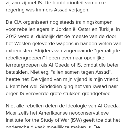
zij aan zij met IS. De hoofdprioriteit van onze
regering was immers Assad verjagen.
De CIA organiseert nog steeds trainingskampen
voor rebellenlegers in Jordanië, Qatar en Turkije. In
2012 werd al duidelijk dat de meeste van de door
het Westen geleverde wapens in handen vielen van
extremisten. Strijders van zogenaamde “gematigde
rebellengroepen” liepen over naar openlijke
terreurgroepen als Al Qaeda of IS, omdat die beter
betaalden. Niet erg, “allen samen tegen Assad”,
heette het. De vijand van mijn vijand is mijn vriend,
u kent het wel. Sindsdien ging het van kwaad naar
erger. IS veroverde grote stukken grondgebied.
Niet alle rebellen delen de ideologie van Al Qaeda.
Maar zelfs het Amerikaanse neoconservatieve
Institute for the Study of War (ISW) geeft toe dat het
onderscheid vaak moeilijk te maken is. De