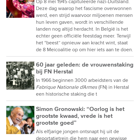
Op 8 mei 1945 capituleerde nazi-Duitsland.
Deze dag waarop het fascisme overwonnen
werd, een strijd waarvoor miljoenen mensen
hun leven gaven, wordt in verschillende
landen nog altijd herdacht. In België is het
echter geen officiële feestdag meer. Terwijl
het “beest” opnieuw aan kracht wint, staat
de 8 Meicoalitie op om hier iets aan te doen.
60 jaar geleden: de vrouwenstaking
bij FN Herstal
In 1966 beginnen 3000 arbeidsters van de
Fabrique Nationale d'Armes
(FN) in Herstal
een historische staking die t
Simon Gronowski: “Oorlog is het
grootste kwaad, vrede is het
grootste goed”
Als elfjarige jongen ontsnapt hij uit de
deportatietrein die hem naar een gewisse