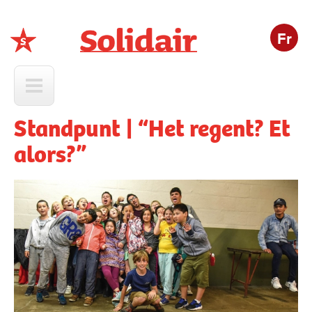
Fr
Solidair
Standpunt | “Het regent? Et
alors?”