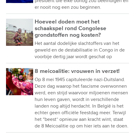
president die elke oorlog zou beëindigen en
er nooit nog een zou beginnen.
Hoeveel doden moet het
schaakspel rond Congolese
grondstoffen nog kosten?
Het aantal dodelijke slachtoffers van het
geweld en de destabilisatie in Congo in de
voorbije dertig jaar wordt geschat op
8 meicoalitie: vrouwen in verzet!
Op 8 mei 1945 capituleerde nazi-Duitsland.
Deze dag waarop het fascisme overwonnen
werd, een strijd waarvoor miljoenen mensen
hun leven gaven, wordt in verschillende
landen nog altijd herdacht. In België is het
echter geen officiële feestdag meer. Terwijl
het “beest” opnieuw aan kracht wint, staat
de 8 Meicoalitie op om hier iets aan te doen.