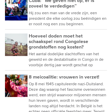
Cuba: “We geven niet op, er is
zoveel te verdedigen”
Hij zou een man van de vrede zijn, een
president die elke oorlog zou beëindigen en
er nooit nog een zou beginnen.
Hoeveel doden moet het
schaakspel rond Congolese
grondstoffen nog kosten?
Het aantal dodelijke slachtoffers van het
geweld en de destabilisatie in Congo in de
voorbije dertig jaar wordt geschat op
8 meicoalitie: vrouwen in verzet!
Op 8 mei 1945 capituleerde nazi-Duitsland.
Deze dag waarop het fascisme overwonnen
werd, een strijd waarvoor miljoenen mensen
hun leven gaven, wordt in verschillende
landen nog altijd herdacht. In België is het
echter geen officiële feestdag meer. Terwijl