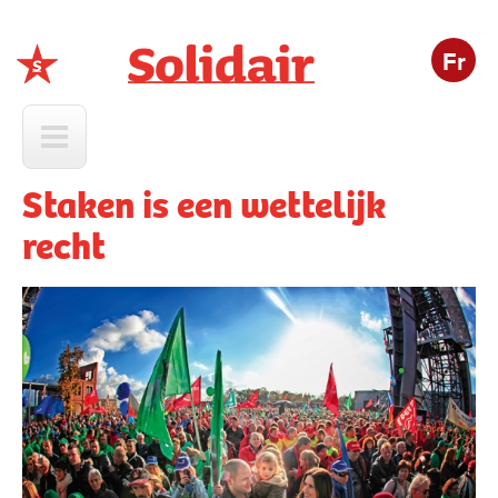
Fr
Solidair
Staken is een wettelijk
recht