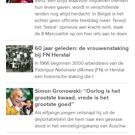
werd, een strijd waarvoor miljoenen mensen
hun leven gaven, wordt in verschillende
landen nog altijd herdacht. In België is het
echter geen officiële feestdag meer. Terwijl
het “beest” opnieuw aan kracht wint, staat
de 8 Meicoalitie op om hier iets aan te doen.
60 jaar geleden: de vrouwenstaking
bij FN Herstal
In 1966 beginnen 3000 arbeidsters van de
Fabrique Nationale d'Armes
(FN) in Herstal
een historische staking die t
Simon Gronowski: “Oorlog is het
grootste kwaad, vrede is het
grootste goed”
Als elfjarige jongen ontsnapt hij uit de
deportatietrein die hem naar een gewisse
dood in het vernietigingskamp van Auschw