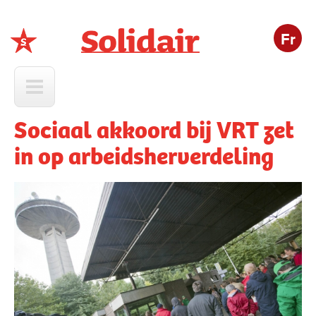
Fr
Solidair
Sociaal akkoord bij VRT zet
in op arbeidsherverdeling