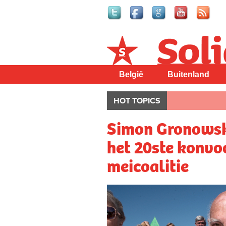
Solidair
België
Buitenland
HOT TOPICS
Simon Gronowsk
het 20ste konvoo
meicoalitie