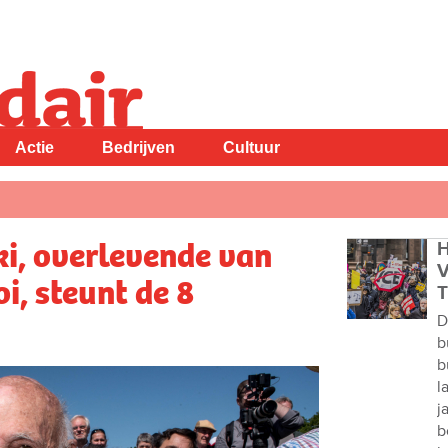
Actie
Bedrijven
Cultuur
i, overlevende van
H
V
i, steunt de 8
T
D
b
b
l
j
b