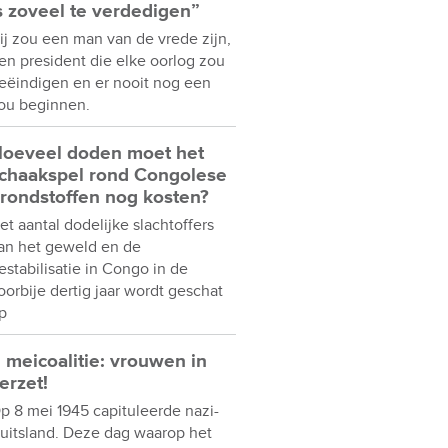
s zoveel te verdedigen”
ij zou een man van de vrede zijn,
en president die elke oorlog zou
eëindigen en er nooit nog een
ou beginnen.
oeveel doden moet het
chaakspel rond Congolese
rondstoffen nog kosten?
et aantal dodelijke slachtoffers
an het geweld en de
estabilisatie in Congo in de
oorbije dertig jaar wordt geschat
p
 meicoalitie: vrouwen in
erzet!
p 8 mei 1945 capituleerde nazi-
uitsland. Deze dag waarop het