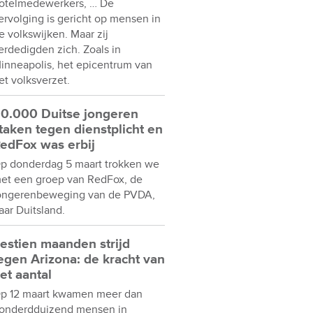
otelmedewerkers, … De
ervolging is gericht op mensen in
e volkswijken. Maar zij
erdedigden zich. Zoals in
inneapolis, het epicentrum van
et volksverzet.
0.000 Duitse jongeren
taken tegen dienstplicht en
edFox was erbij
p donderdag 5 maart trokken we
et een groep van RedFox, de
ongerenbeweging van de PVDA,
aar Duitsland.
estien maanden strijd
egen Arizona: de kracht van
et aantal
p 12 maart kwamen meer dan
onderdduizend mensen in