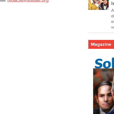
i
A
d
e
v
Magazine