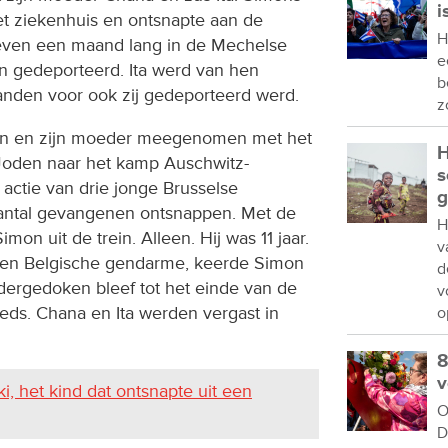
i
et ziekenhuis en ontsnapte aan de
H
leven een maand lang in de Mechelse
e
 gedeporteerd. Ita werd van hen
b
maanden voor ook zij gedeporteerd werd.
z
on en zijn moeder meegenomen met het
H
Joden naar het kamp Auschwitz-
s
actie van drie jonge Brusselse
g
aantal gevangenen ontsnappen. Met de
H
on uit de trein. Alleen. Hij was 11 jaar.
v
 een Belgische gendarme, keerde Simon
d
ndergedoken bleef tot het einde van de
v
eeds. Chana en Ita werden vergast in
o
8
v
, het kind dat ontsnapte uit een
O
D