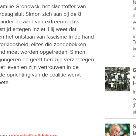
f
amilie Gronowski het slachtoffer van
s
daag sluit Simon zich aan bij de 8
h
n ander de aard van extreemrechts
v
trijd ertegen inziet. Hij weet dat
h
g
 het ontstaan van fascisme in de hand
T
erkloosheid, elites die zondebokken
k
ngend moet worden opgetreden. Simon
o
t jongeren en geeft hen zijn verzet tegen
 het leven en zijn vertrouwen in de
6
e oprichting van de coalitie werkt
v
ete.
H
I
v
(
s
S
i
naar
redactie@solidair.org
.