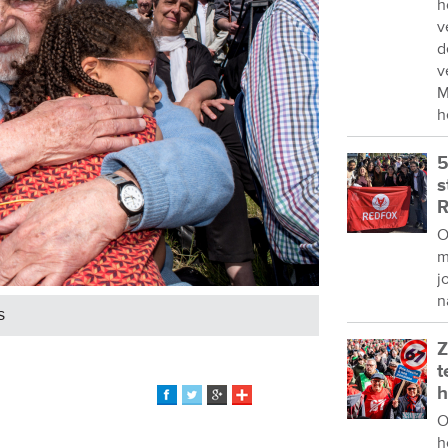
h
v
d
v
M
h
5
s
R
O
m
j
n
s
Z
t
h
O
h