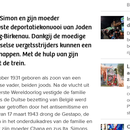
B
 Simon en zijn moeder
I
d
te deportatiekonvooi van Joden
D
-Birkenau. Dankzij de moedige
b
sselse verzetsstrijders kunnen een
b
r
appen. Met de hulp van zijn
de trein.
L
a
ober 1931 geboren als zoon van een
z
 vader, beiden joods. Na de vlucht uit
I
rste Wereldoorlog vestigde de familie
c
ens de Duitse bezetting van België werd
o
ar getroffen door het antisemitisme en
P
s
van 17 maart 1943 drong de Gestapo, de
 in het onderduikadres van de familie en
C
zijn moeder Chana en zus Ita. Simons