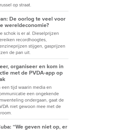
russel op straat.
ran: De oorlog te veel voor
e wereldeconomie?
e schok is er al. Dieselprijzen
ereiken recordhoogtes,
enzineprijzen stijgen, gasprijzen
ijzen de pan uit.
eer, organiseer en kom in
ctie met de PVDA-app op
ak
n een tijd waarin media en
ommunicatie een ongekende
mwenteling ondergaan, gaat de
VDA niet gewoon mee met de
troom.
uba: “We geven niet op, er