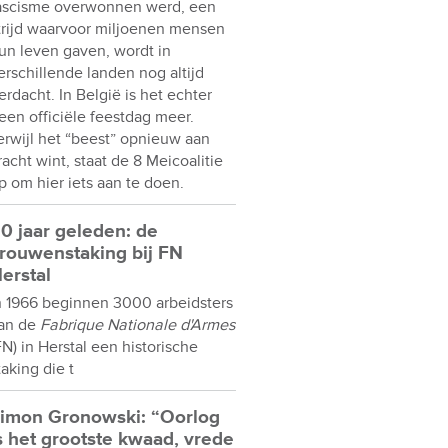
ascisme overwonnen werd, een
trijd waarvoor miljoenen mensen
un leven gaven, wordt in
erschillende landen nog altijd
erdacht. In België is het echter
een officiële feestdag meer.
erwijl het “beest” opnieuw aan
racht wint, staat de 8 Meicoalitie
p om hier iets aan te doen.
0 jaar geleden: de
rouwenstaking bij FN
erstal
n 1966 beginnen 3000 arbeidsters
an de
Fabrique Nationale d'Armes
FN) in Herstal een historische
taking die t
imon Gronowski: “Oorlog
s het grootste kwaad, vrede