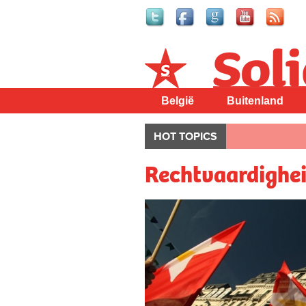
Solidair
België
Buitenland
HOT TOPICS
Rechtvaardighei