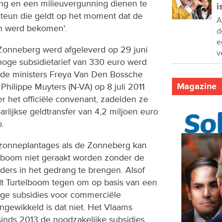
g en een milieuvergunning dienen te
i
teun die geldt op het moment dat de
A
en werd bekomen'.
d
e
onneberg werd afgeleverd op 29 juni
v
hoge subsidietarief van 330 euro werd
 de ministers Freya Van Den Bossche
Magazine
 Philippe Muyters (N-VA) op 8 juli 2011
 het officiële convenant, zadelden ze
rlijkse geldtransfer van 4,2 miljoen euro
o.
 zonneplantages als de Zonneberg kan
elboom niet geraakt worden zonder de
ders in het gedrang te brengen. Alsof
dt Turtelboom tegen om op basis van een
ige subsidies voor commerciële
ngewikkeld is dat niet. Het Vlaams
inds 2013 de noodzakelijke subsidies