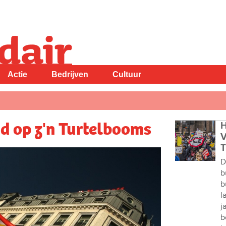
Actie
Bedrijven
Cultuur
d op z'n Turtelbooms
H
V
T
D
b
b
l
j
b