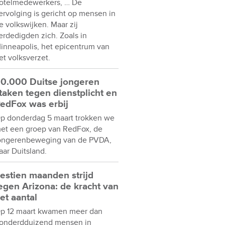
otelmedewerkers, … De
ervolging is gericht op mensen in
e volkswijken. Maar zij
erdedigden zich. Zoals in
inneapolis, het epicentrum van
et volksverzet.
0.000 Duitse jongeren
taken tegen dienstplicht en
edFox was erbij
p donderdag 5 maart trokken we
et een groep van RedFox, de
ongerenbeweging van de PVDA,
aar Duitsland.
estien maanden strijd
egen Arizona: de kracht van
et aantal
p 12 maart kwamen meer dan
onderdduizend mensen in