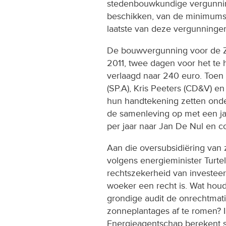
stedenbouwkundige vergunnin
beschikken, van de minimums
laatste van deze vergunning
De bouwvergunning voor de Z
2011, twee dagen voor het te 
verlaagd naar 240 euro. Toen
(SP.A), Kris Peeters (CD&V) en
hun handtekening zetten onder
de samenleving op met een jaa
per jaar naar Jan De Nul en c
Aan die oversubsidiëring van
volgens energieminister Turt
rechtszekerheid van investeer
woeker een recht is. Wat hou
grondige audit de onrechtmat
zonneplantages af te romen? I
Energieagentschap berekent s