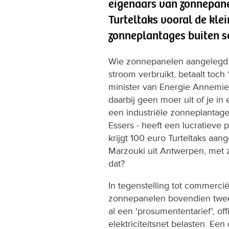
eigenaars van zonnepanel
Turteltaks vooral de klei
zonneplantages buiten sc
Wie zonnepanelen aangelegd h
stroom verbruikt, betaalt toch
minister van Energie Annemi
daarbij geen moer uit of je in
een industriële zonneplantage.
Essers - heeft een lucratiev
krijgt 100 euro Turteltaks aan
Marzouki uit Antwerpen, met ze
dat?
In tegenstelling tot commerci
zonnepanelen bovendien twee 
al een 'prosumententarief', o
elektriciteitsnet belasten. Ee