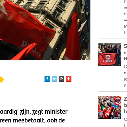
h
v
d
v
M
h
5
s
R
O
m
E
j
n
Z
t
aardig' zijn, zegt minister
h
reen meebetaalt, ook de
O
h