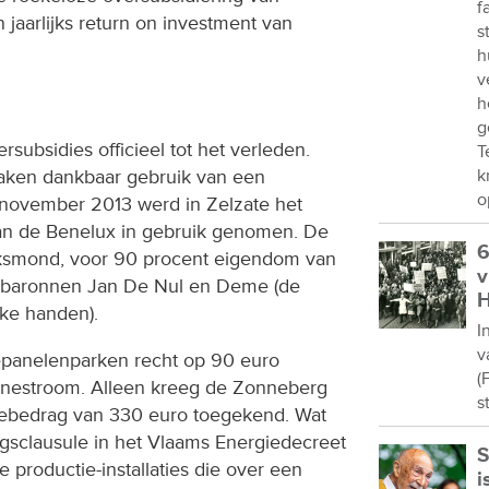
f
 jaarlijks return on investment van
s
h
v
h
g
subsidies officieel tot het verleden.
T
aken dankbaar gebruik van een
k
o
8 november 2013 werd in Zelzate het
an de Benelux in gebruik genomen. De
6
lksmond, voor 90 procent eigendom van
v
rbaronnen Jan De Nul en Deme (de
H
eke handen).
I
v
panelenparken recht op 90 euro
(
nnestroom. Alleen kreeg de Zonneberg
s
iebedrag van 330 euro toegekend. Wat
ingsclausule in het Vlaams Energiedecreet
S
 productie-installaties die over een
i