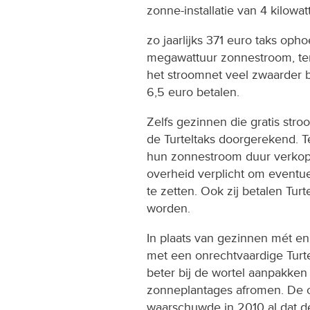
zonne-installatie van 4 kilowa
zo jaarlijks 371 euro taks op
megawattuur zonnestroom, ter
het stroomnet veel zwaarder b
6,5 euro betalen.
Zelfs gezinnen die gratis str
de Turteltaks doorgerekend. 
hun zonnestroom duur verkop
overheid verplicht om eventue
te zetten. Ook zij betalen Turt
worden.
In plaats van gezinnen mét e
met een onrechtvaardige Turt
beter bij de wortel aanpakken
zonneplantages afromen. De o
waarschuwde in 2010 al dat d