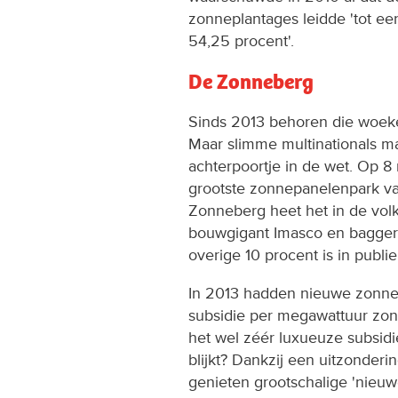
zonneplantages leidde 'tot een
54,25 procent'.
De Zonneberg
Sinds 2013 behoren die woeker
Maar slimme multinationals m
achterpoortje in de wet. Op 
grootste zonnepanelenpark v
Zonneberg heet het in de vo
bouwgigant Imasco en bagge
overige 10 procent is in publi
In 2013 hadden nieuwe zonne
subsidie per megawattuur zo
het wel zéér luxueuze subsid
blijkt? Dankzij een uitzonder
genieten grootschalige 'nieuwe