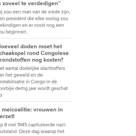
s zoveel te verdedigen”
ij zou een man van de vrede zijn,
en president die elke oorlog zou
eëindigen en er nooit nog een
ou beginnen.
oeveel doden moet het
chaakspel rond Congolese
rondstoffen nog kosten?
et aantal dodelijke slachtoffers
an het geweld en de
estabilisatie in Congo in de
oorbije dertig jaar wordt geschat
p
 meicoalitie: vrouwen in
erzet!
p 8 mei 1945 capituleerde nazi-
uitsland. Deze dag waarop het