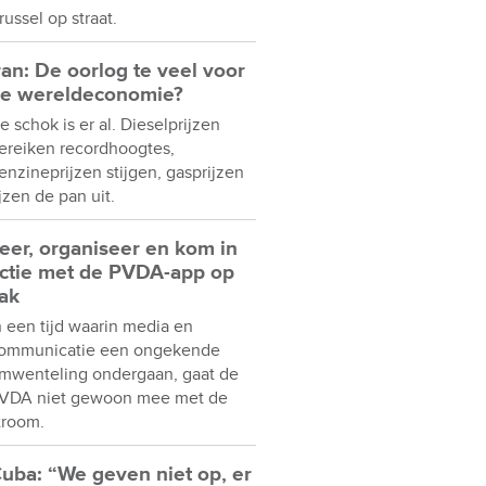
russel op straat.
ran: De oorlog te veel voor
e wereldeconomie?
e schok is er al. Dieselprijzen
ereiken recordhoogtes,
enzineprijzen stijgen, gasprijzen
ijzen de pan uit.
eer, organiseer en kom in
ctie met de PVDA-app op
ak
n een tijd waarin media en
ommunicatie een ongekende
mwenteling ondergaan, gaat de
VDA niet gewoon mee met de
troom.
uba: “We geven niet op, er