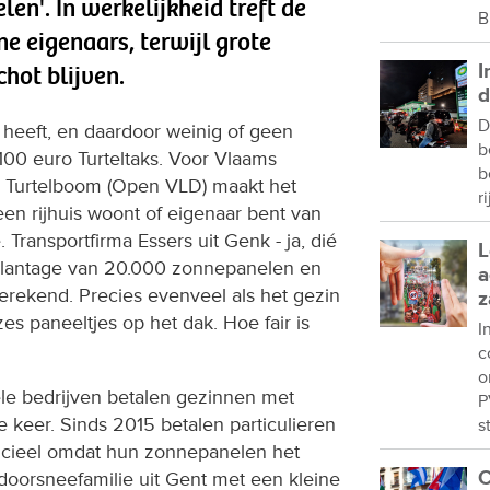
en'. In werkelijkheid treft de
B
ne eigenaars, terwijl grote
I
hot blijven.
d
D
eeft, en daardoor weinig of geen
b
 100 euro Turteltaks. Voor Vlaams
b
e Turtelboom (Open VLD) maakt het
r
 een rijhuis woont of eigenaar bent van
 Transportfirma Essers uit Genk - ja, dié
L
e plantage van 20.000 zonnepanelen en
a
gerekend. Precies evenveel als het gezin
z
s paneeltjes op het dak. Hoe fair is
I
c
o
ële bedrijven betalen gezinnen met
P
keer. Sinds 2015 betalen particulieren
s
fficieel omdat hun zonnepanelen het
C
n doorsneefamilie uit Gent met een kleine