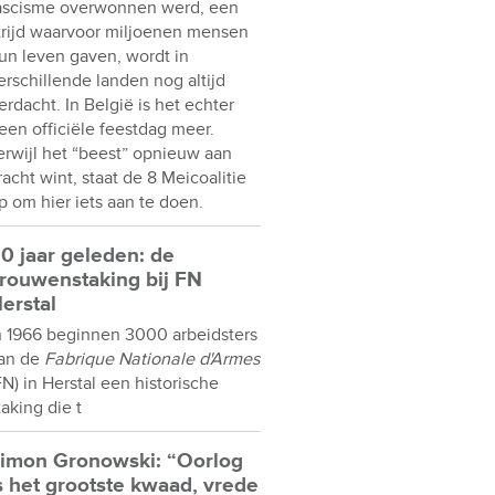
ascisme overwonnen werd, een
trijd waarvoor miljoenen mensen
un leven gaven, wordt in
erschillende landen nog altijd
erdacht. In België is het echter
een officiële feestdag meer.
erwijl het “beest” opnieuw aan
racht wint, staat de 8 Meicoalitie
p om hier iets aan te doen.
0 jaar geleden: de
rouwenstaking bij FN
erstal
n 1966 beginnen 3000 arbeidsters
an de
Fabrique Nationale d'Armes
FN) in Herstal een historische
taking die t
imon Gronowski: “Oorlog
s het grootste kwaad, vrede