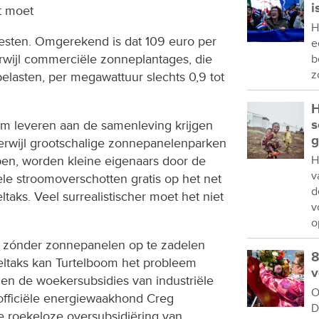
i
tt moet
H
hoesten. Omgerekend is dat 109 euro per
e
wijl commerciële zonneplantages, die
b
z
elasten, per megawattuur slechts 0,9 tot
H
s
oom leveren aan de samenleving krijgen
g
Terwijl grootschalige zonnepanelenparken
en, worden kleine eigenaars door de
H
v
le stroomoverschotten gratis op het net
d
eltaks. Veel surrealistischer moet het niet
v
o
n zónder zonnepanelen op te zadelen
8
eltaks kan Turtelboom het probleem
v
 en de woekersubsidies van industriële
O
fficiële energiewaakhond Creg
D
e roekeloze oversubsidiëring van