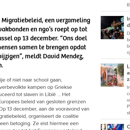
B
I
 Migratiebeleid, een verzameling
d
akbonden en ngo’s roept op tot
D
ussel op 13 december. “Ons doel
b
mensen samen te brengen opdat
b
r
wijzigen”, meldt David Mendez,
n.
L
a
z
ije of niet naar school gaan,
overbevolkte kampen op Griekse
I
c
eerd tot slaven in Libië ... Het
o
 Europees beleid van gesloten grenzen
P
. Op 13 december, aan de vooravond van
s
atiebeleid, organiseert de coalitie
 een betoging. Ze eist hiermee een
C