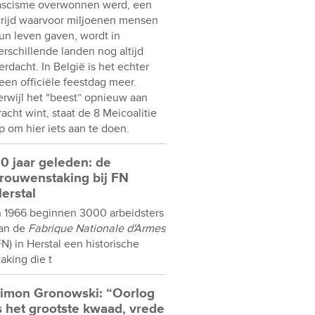
ascisme overwonnen werd, een
trijd waarvoor miljoenen mensen
un leven gaven, wordt in
erschillende landen nog altijd
erdacht. In België is het echter
een officiële feestdag meer.
erwijl het “beest” opnieuw aan
racht wint, staat de 8 Meicoalitie
p om hier iets aan te doen.
0 jaar geleden: de
rouwenstaking bij FN
erstal
n 1966 beginnen 3000 arbeidsters
an de
Fabrique Nationale d'Armes
FN) in Herstal een historische
taking die t
imon Gronowski: “Oorlog
s het grootste kwaad, vrede