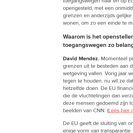
toegangswegen naar en op E
opengesteld, met een onmidde
grenzen en anderzijds gelijke
wonen, om zo een einde te m
Waarom is het openstellen
toegangswegen zo belang
David Mendez.
Momenteel pr
grenzen uit te besteden aan d
wetgeving vallen. Vorig jaar 
tegen te houden, nu wil ze da
hetzelfde doen. De EU financi
die de vluchtelingen dan verza
deze mensen gedoemd zijn tot
beelden van CNN. (
Lees hier
De EU geeft de sluiting van 
enige vorm van transparantie. 