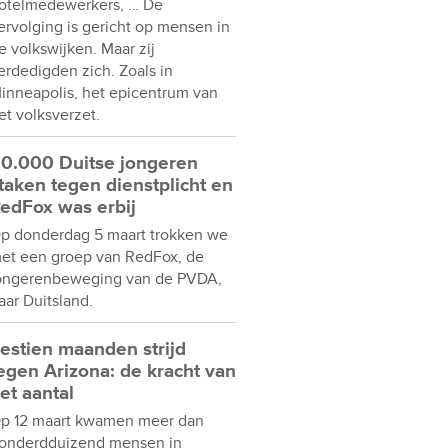
otelmedewerkers, … De
ervolging is gericht op mensen in
e volkswijken. Maar zij
erdedigden zich. Zoals in
inneapolis, het epicentrum van
et volksverzet.
0.000 Duitse jongeren
taken tegen dienstplicht en
edFox was erbij
p donderdag 5 maart trokken we
et een groep van RedFox, de
ongerenbeweging van de PVDA,
aar Duitsland.
estien maanden strijd
egen Arizona: de kracht van
et aantal
p 12 maart kwamen meer dan
onderdduizend mensen in