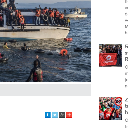
h
v
d
v
M
h
5
s
R
O
m
j
n
Z
t
h
O
h