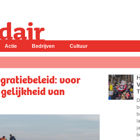
Actie
Bedrijven
Cultuur
gratiebeleid: voor
H
V
 gelijkheid van
T
D
b
b
l
j
b