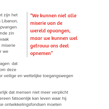
 zijn het
“We kunnen niet alle
s Libanon,
miserie van de
opvangen.
wereld opvangen,
emde zin
maar we kunnen wel
 vaak
getrouw ons deel
 miserie
r we
opnemen”
agen: dat
 om deze
oor veilige en wettelijke toegangswegen
rlijk dat mensen niet meer verplicht
reen fatsoenlijk kan leven waar hij
eke ontwikkelingsfondsen moeten