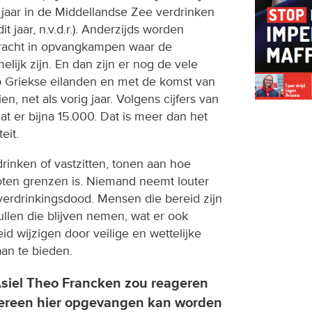
jaar in de Middellandse Zee verdrinken
 jaar, n.v.d.r.). Anderzijds worden
acht in opvangkampen waar de
ijk zijn. En dan zijn er nog de vele
op Griekse eilanden en met de komst van
n, net als vorig jaar. Volgens cijfers van
t er bijna 15.000. Dat is meer dan het
eit.
rinken of vastzitten, tonen aan hoe
sloten grenzen is. Niemand neemt louter
p verdrinkingsdood. Mensen die bereid zijn
zullen die blijven nemen, wat er ook
id wijzigen door veilige en wettelijke
an te bieden.
Asiel Theo Francken zou reageren
edereen hier opgevangen kan worden