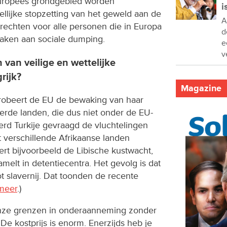
uropees grondgebied worden
i
llijke stopzetting van het geweld aan de
A
 rechten voor alle personen die in Europa
d
aken aan sociale dumping.
e
v
 van veilige en wettelijke
rijk?
Magazine
obeert de EU de bewaking van haar
erde landen, die dus niet onder de EU-
werd Turkije gevraagd de vluchtelingen
t verschillende Afrikaanse landen
ert bijvoorbeeld de Libische kustwacht,
melt in detentiecentra. Het gevolg is dat
 slavernij. Dat toonden de recente
 meer
.)
onze grenzen in onderaanneming zonder
De kostprijs is enorm. Enerzijds heb je