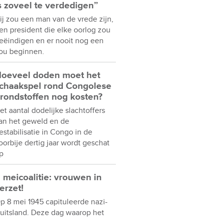
s zoveel te verdedigen”
ij zou een man van de vrede zijn,
en president die elke oorlog zou
eëindigen en er nooit nog een
ou beginnen.
oeveel doden moet het
chaakspel rond Congolese
rondstoffen nog kosten?
et aantal dodelijke slachtoffers
an het geweld en de
estabilisatie in Congo in de
oorbije dertig jaar wordt geschat
p
 meicoalitie: vrouwen in
erzet!
p 8 mei 1945 capituleerde nazi-
uitsland. Deze dag waarop het