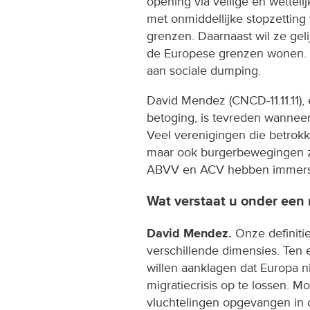
opening via veilige en wetteli
met onmiddellijke stopzettin
grenzen. Daarnaast wil ze geli
de Europese grenzen wonen.
aan sociale dumping.
David Mendez (CNCD-11.11.11),
betoging, is tevreden wanneer 
Veel verenigingen die betrokk
maar ook burgerbewegingen z
ABVV en ACV hebben immers 
Wat verstaat u onder een 
David Mendez.
Onze definiti
verschillende dimensies. Ten 
willen aanklagen dat Europa n
migratiecrisis op te lossen.
vluchtelingen opgevangen in 