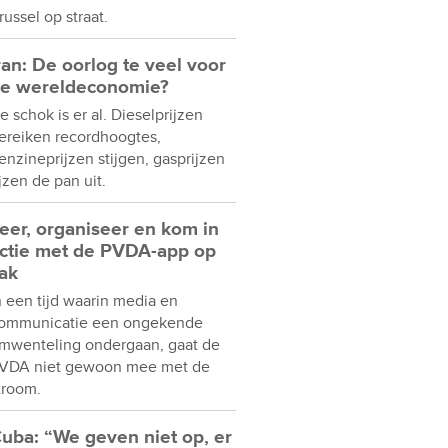
russel op straat.
ran: De oorlog te veel voor
e wereldeconomie?
e schok is er al. Dieselprijzen
ereiken recordhoogtes,
enzineprijzen stijgen, gasprijzen
ijzen de pan uit.
eer, organiseer en kom in
ctie met de PVDA-app op
ak
n een tijd waarin media en
ommunicatie een ongekende
mwenteling ondergaan, gaat de
VDA niet gewoon mee met de
troom.
uba: “We geven niet op, er