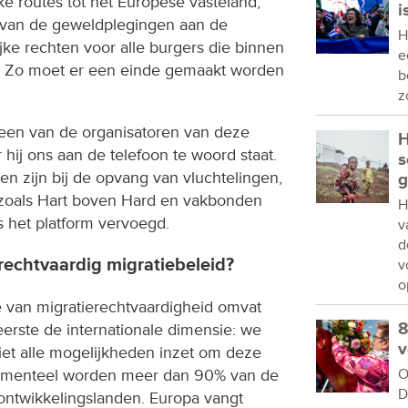
jke routes tot het Europese vasteland,
i
g van de geweldplegingen aan de
H
jke rechten voor alle burgers die binnen
e
 Zo moet er een einde gemaakt worden
b
z
 een van de organisatoren van deze
H
hij ons aan de telefoon te woord staat.
s
en zijn bij de opvang van vluchtelingen,
g
oals Hart boven Hard en vakbonden
H
het platform vervoegd.
v
d
rechtvaardig migratiebeleid?
v
o
e van migratierechtvaardigheid omvat
8
eerste de internationale dimensie: we
v
iet alle mogelijkheden inzet om deze
O
 Momenteel worden meer dan 90% van de
D
ontwikkelingslanden. Europa vangt