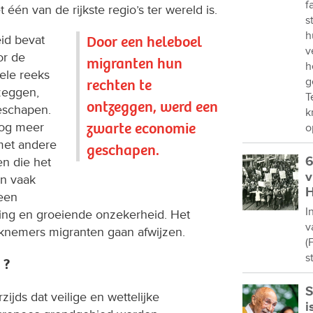
f
één van de rijkste regio’s ter wereld is.
s
h
id bevat
Door een heleboel
v
or de
migranten hun
h
hele reeks
g
rechten te
zeggen,
T
ontzeggen, werd een
eschapen.
k
zwarte economie
nog meer
o
met andere
geschapen.
6
n die het
v
en vaak
H
 een
I
ing en groeiende onzekerheid. Het
v
rknemers migranten gaan afwijzen.
(
s
 ?
S
zijds dat veilige en wettelijke
i