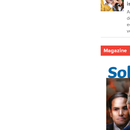
i
A
d
e
v
Magazine