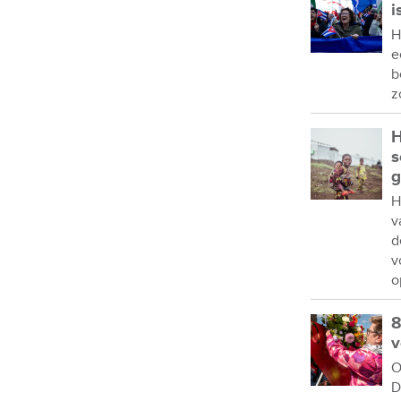
i
H
e
b
z
H
s
g
H
v
d
v
o
8
v
O
D