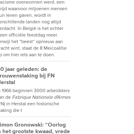
ascisme overwonnen werd, een
trijd waarvoor miljoenen mensen
un leven gaven, wordt in
erschillende landen nog altijd
erdacht. In België is het echter
een officiële feestdag meer.
erwijl het “beest” opnieuw aan
racht wint, staat de 8 Meicoalitie
p om hier iets aan te doen.
0 jaar geleden: de
rouwenstaking bij FN
erstal
n 1966 beginnen 3000 arbeidsters
an de
Fabrique Nationale d'Armes
FN) in Herstal een historische
taking die t
imon Gronowski: “Oorlog
s het grootste kwaad, vrede