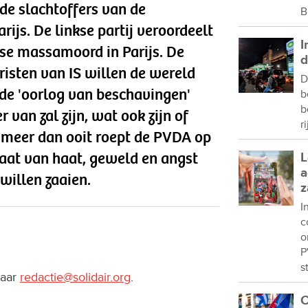
de slachtoffers van de
B
arijs. De linkse partij veroordeelt
I
rse massamoord in Parijs. De
d
oristen van IS willen de wereld
D
de 'oorlog van beschavingen'
b
b
 van zal zijn, wat ook zijn of
r
g meer dan ooit roept de PVDA op
maat van haat, geweld en angst
L
a
 willen zaaien.
z
I
c
o
P
s
naar
redactie@solidair.org
.
C