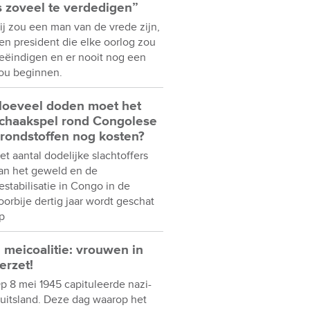
s zoveel te verdedigen”
ij zou een man van de vrede zijn,
en president die elke oorlog zou
eëindigen en er nooit nog een
ou beginnen.
oeveel doden moet het
chaakspel rond Congolese
rondstoffen nog kosten?
et aantal dodelijke slachtoffers
an het geweld en de
estabilisatie in Congo in de
oorbije dertig jaar wordt geschat
p
 meicoalitie: vrouwen in
erzet!
p 8 mei 1945 capituleerde nazi-
uitsland. Deze dag waarop het