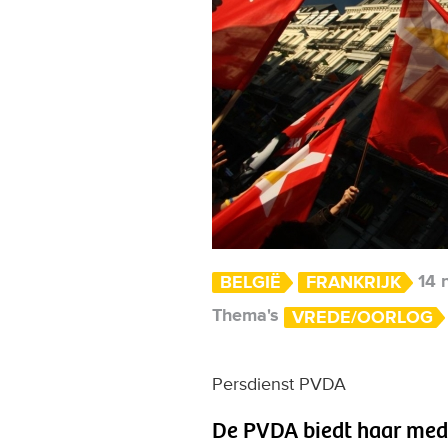
14 
BELGIË
FRANKRIJK
Thema's
VREDE/OORLOG
Persdienst PVDA
De PVDA biedt haar mede