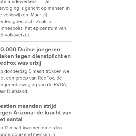
otelmedewerkers, … De
ervolging is gericht op mensen in
e volkswijken. Maar zij
erdedigden zich. Zoals in
inneapolis, het epicentrum van
et volksverzet.
0.000 Duitse jongeren
taken tegen dienstplicht en
edFox was erbij
p donderdag 5 maart trokken we
et een groep van RedFox, de
ongerenbeweging van de PVDA,
aar Duitsland.
estien maanden strijd
egen Arizona: de kracht van
et aantal
p 12 maart kwamen meer dan
onderdduizend mensen in