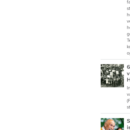
f
s
h
v
h
g
T
k
o
6
v
H
I
v
(
s
S
i