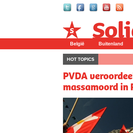
Solidair
België
Buitenland
HOT TOPICS
PVDA veroordeel
massamoord in P