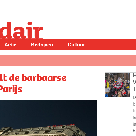
Actie
Bedrijven
Cultuur
t de barbaarse
H
V
arijs
T
D
b
b
l
j
b