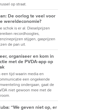
russel op straat.
ran: De oorlog te veel voor
e wereldeconomie?
e schok is er al. Dieselprijzen
ereiken recordhoogtes,
enzineprijzen stijgen, gasprijzen
ijzen de pan uit.
eer, organiseer en kom in
ctie met de PVDA-app op
ak
n een tijd waarin media en
ommunicatie een ongekende
mwenteling ondergaan, gaat de
VDA niet gewoon mee met de
troom.
uba: “We geven niet op, er