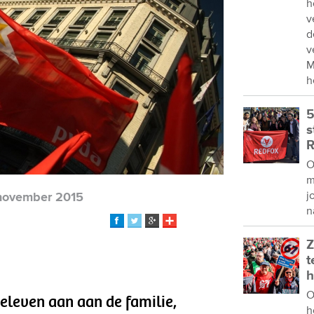
h
v
d
v
M
h
5
s
R
O
m
j
november 2015
n
Z
t
h
O
leven aan aan de familie,
h