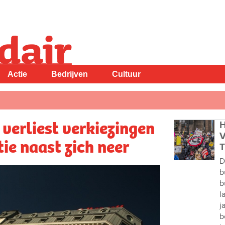
Actie
Bedrijven
Cultuur
 verliest verkiezingen
H
V
ie naast zich neer
T
D
b
b
l
j
b