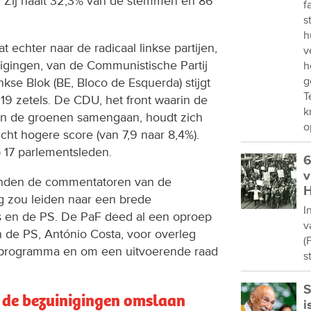
s. Zij haalt 32,3% van de stemmen en 86
f
s
h
echter naar de radicaal linkse partijen,
v
gingen, van de Communistische Partij
h
g
nkse Blok (BE, Bloco de Esquerda) stijgt
T
 19 zetels. De CDU, het front waarin de
k
en de groenen samengaan, houdt zich
o
icht hogere score (van 7,9 naar 8,4%).
 17 parlementsleden.
6
v
nden de commentatoren van de
H
g zou leiden naar een brede
I
ts en de PS. De PaF deed al een oproep
v
n de PS, António Costa, voor overleg
(
programma en om een uitvoerende raad
s
S
n de bezuinigingen omslaan
i