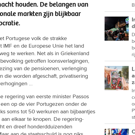
macht houden. De belangen van
B
ionale markten zijn blijkbaar
I
cratie.
d
D
het Portugese volk de strakke
b
t IMF en de Europese Unie het land
b
weg te werken. Net als in Griekenland
r
evolking getroffen loonsverlagingen,
ezing van de pensioenen, verlenging
L
a
n die worden afgeschaft, privatisering
z
verhogingen …
I
e regering van eerste minister Passos
c
 een op de vier Portugezen onder de
o
P
ks soms tot 50 werkuren aan bijbaantjes
s
 aan elkaar te knopen. De regering-
acht en dreef honderdduizenden
C
Maar aan de staatsschuld is nog niks