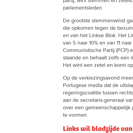
partij, wint stemmen en zetel
parlementsleden.
De grootste stemmenwinst gaat 
die opkomen tegen de bezuini
en van het Linkse Blok. Het Li
van 5 naar 10% en van 11 naar
Communistische Partij (PCP) 
staande en behaalt zelfs een l
Het wint een zetel en komt op
Op de verkiezingsavond mee
Portugese media dat de uitsla
regeringscoalitie tussen rech
aan de secretaris-generaal va
over een gemeenschappelijk 
te vormen.
Links wil bladzijde va