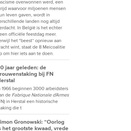
ascisme overwonnen werd, een
trijd waarvoor miljoenen mensen
un leven gaven, wordt in
erschillende landen nog altijd
erdacht. In België is het echter
een officiële feestdag meer.
erwijl het “beest” opnieuw aan
racht wint, staat de 8 Meicoalitie
p om hier iets aan te doen.
0 jaar geleden: de
rouwenstaking bij FN
erstal
n 1966 beginnen 3000 arbeidsters
an de
Fabrique Nationale d'Armes
FN) in Herstal een historische
taking die t
imon Gronowski: “Oorlog
s het grootste kwaad, vrede