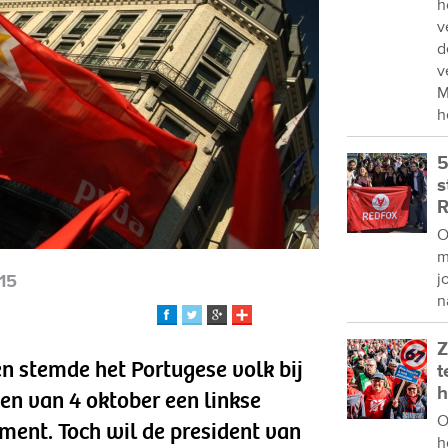
h
v
d
v
M
h
5
s
R
O
m
j
15
n
Z
en stemde het Portugese volk bij
t
h
en van 4 oktober een linkse
O
ment. Toch wil de president van
h