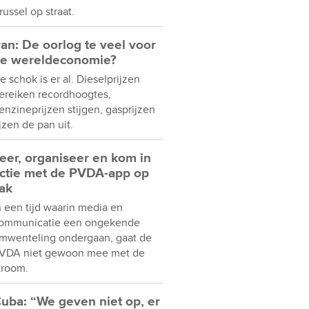
russel op straat.
ran: De oorlog te veel voor
e wereldeconomie?
e schok is er al. Dieselprijzen
ereiken recordhoogtes,
enzineprijzen stijgen, gasprijzen
ijzen de pan uit.
eer, organiseer en kom in
ctie met de PVDA-app op
ak
n een tijd waarin media en
ommunicatie een ongekende
mwenteling ondergaan, gaat de
VDA niet gewoon mee met de
troom.
uba: “We geven niet op, er