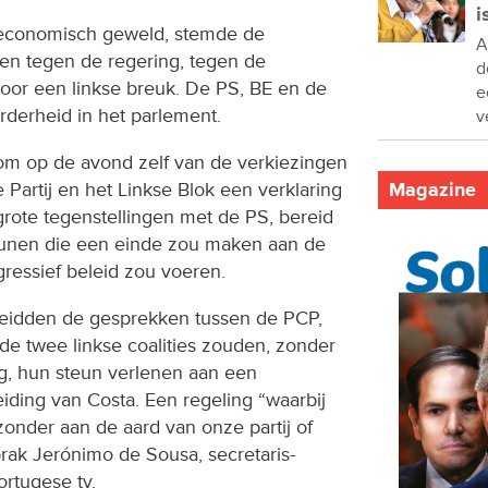
i
 economisch geweld, stemde de
A
n tegen de regering, tegen de
d
oor een linkse breuk. De PS, BE en de
e
derheid in het parlement.
v
om op de avond zelf van de verkiezingen
artij en het Linkse Blok een verklaring
Magazine
grote tegenstellingen met de PS, bereid
eunen die een einde zou maken aan de
ressief beleid zou voeren.
leidden de gesprekken tussen de PCP,
de twee linkse coalities zouden, zonder
g, hun steun verlenen aan een
iding van Costa. Een regeling “waarbij
zonder aan de aard van onze partij of
rak Jerónimo de Sousa, secretaris-
rtugese tv.