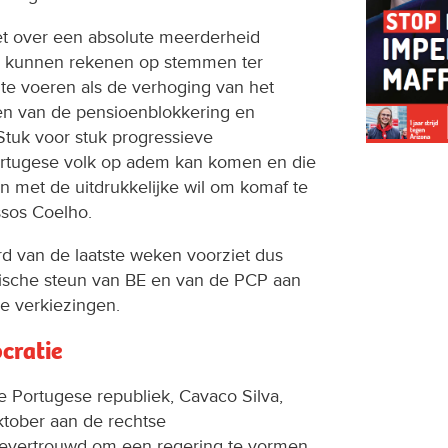
niet over een absolute meerderheid
ou kunnen rekenen op stemmen ter
 te voeren als de verhoging van het
en van de pensioenblokkering en
Stuk voor stuk progressieve
ortugese volk op adem kan komen en die
n met de uitdrukkelijke wil om komaf te
sos Coelho.
rd van de laatste weken voorziet dus
ritische steun van BE en van de PCP aan
e verkiezingen.
cratie
e Portugese republiek, Cavaco Silva,
oktober aan de rechtse
toevertrouwd om een regering te vormen.