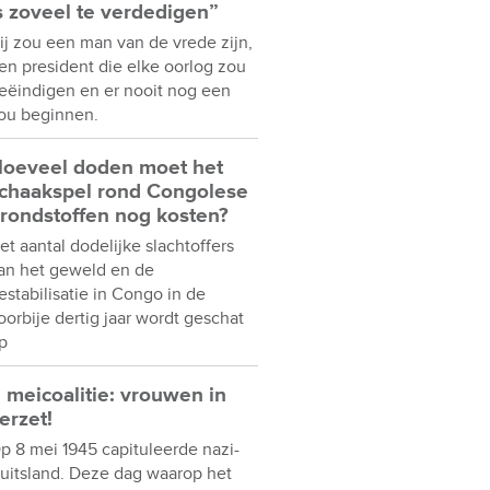
s zoveel te verdedigen”
ij zou een man van de vrede zijn,
en president die elke oorlog zou
eëindigen en er nooit nog een
ou beginnen.
oeveel doden moet het
chaakspel rond Congolese
rondstoffen nog kosten?
et aantal dodelijke slachtoffers
an het geweld en de
estabilisatie in Congo in de
oorbije dertig jaar wordt geschat
p
 meicoalitie: vrouwen in
erzet!
p 8 mei 1945 capituleerde nazi-
uitsland. Deze dag waarop het