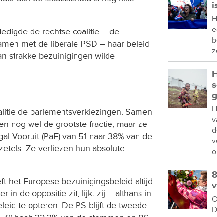
i
H
e
edigde de rechtse coalitie – de
b
men met de liberale PSD – haar beleid
z
van strakke bezuinigingen wilde
H
s
g
H
alitie de parlementsverkiezingen. Samen
v
en nog wel de grootste fractie, maar ze
d
gal Vooruit (PaF) van 51 naar 38% van de
v
etels. Ze verliezen hun absolute
o
8
eft het Europese bezuinigingsbeleid altijd
v
 in de oppositie zit, lijkt zij – althans in
O
leid te opteren. De PS blijft de tweede
D