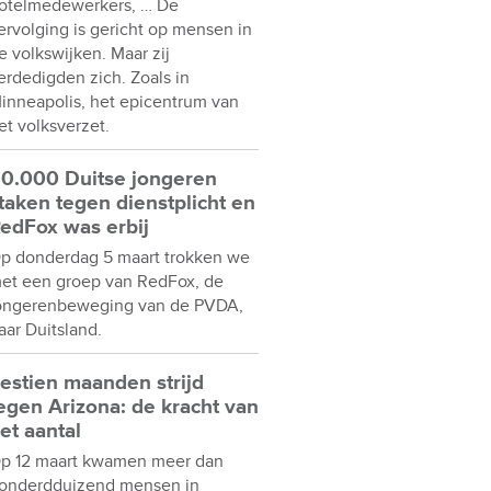
otelmedewerkers, … De
ervolging is gericht op mensen in
e volkswijken. Maar zij
erdedigden zich. Zoals in
inneapolis, het epicentrum van
et volksverzet.
0.000 Duitse jongeren
taken tegen dienstplicht en
edFox was erbij
p donderdag 5 maart trokken we
et een groep van RedFox, de
ongerenbeweging van de PVDA,
aar Duitsland.
estien maanden strijd
egen Arizona: de kracht van
et aantal
p 12 maart kwamen meer dan
onderdduizend mensen in