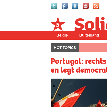
Solidair
België
Buitenland
HOT TOPICS
Portugal: rechts
en legt democrat