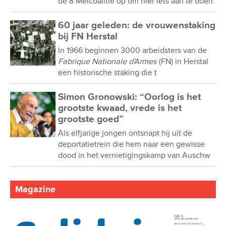
de 8 Meicoalitie op om hier iets aan te doen.
60 jaar geleden: de vrouwenstaking
bij FN Herstal
In 1966 beginnen 3000 arbeidsters van de
Fabrique Nationale d'Armes
(FN) in Herstal
een historische staking die t
Simon Gronowski: “Oorlog is het
grootste kwaad, vrede is het
grootste goed”
Als elfjarige jongen ontsnapt hij uit de
deportatietrein die hem naar een gewisse
dood in het vernietigingskamp van Auschw
Magazine