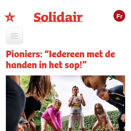
Fr
Solidair
Pioniers: “Iedereen met de
handen in het sop!”