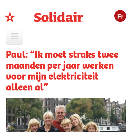
Fr
Solidair
Paul: “Ik moet straks twee
maanden per jaar werken
voor mijn elektriciteit
alleen al”