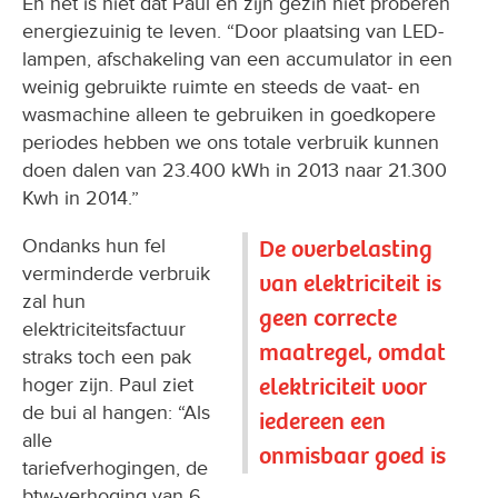
En het is niet dat Paul en zijn gezin niet proberen
energiezuinig te leven. “Door plaatsing van LED-
lampen, afschakeling van een accumulator in een
weinig gebruikte ruimte en steeds de vaat- en
wasmachine alleen te gebruiken in goedkopere
periodes hebben we ons totale verbruik kunnen
doen dalen van 23.400 kWh in 2013 naar 21.300
Kwh in 2014.”
Ondanks hun fel
De overbelasting
verminderde verbruik
van elektriciteit is
zal hun
geen correcte
elektriciteitsfactuur
maatregel, omdat
straks toch een pak
elektriciteit voor
hoger zijn. Paul ziet
de bui al hangen: “Als
iedereen een
alle
onmisbaar goed is
tariefverhogingen, de
btw-verhoging van 6