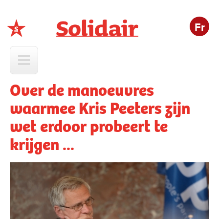
Fr
Solidair
Over de manoeuvres
waarmee Kris Peeters zijn
wet erdoor probeert te
krijgen ...