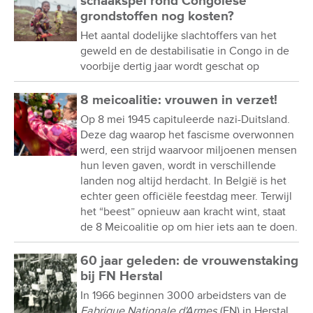
schaakspel rond Congolese
grondstoffen nog kosten?
Het aantal dodelijke slachtoffers van het
geweld en de destabilisatie in Congo in de
voorbije dertig jaar wordt geschat op
8 meicoalitie: vrouwen in verzet!
Op 8 mei 1945 capituleerde nazi-Duitsland.
Deze dag waarop het fascisme overwonnen
werd, een strijd waarvoor miljoenen mensen
hun leven gaven, wordt in verschillende
landen nog altijd herdacht. In België is het
echter geen officiële feestdag meer. Terwijl
het “beest” opnieuw aan kracht wint, staat
de 8 Meicoalitie op om hier iets aan te doen.
60 jaar geleden: de vrouwenstaking
bij FN Herstal
In 1966 beginnen 3000 arbeidsters van de
Fabrique Nationale d'Armes
(FN) in Herstal