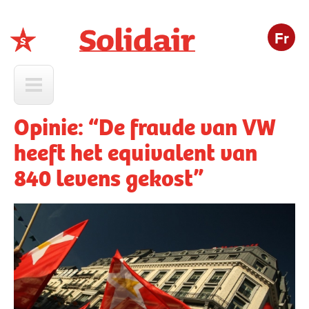
Fr
Solidair
Opinie: “De fraude van VW
heeft het equivalent van
840 levens gekost”