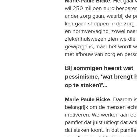
Marie-Paule Bicke.
Het gaat 
wil 250 miljoen euro besparen
ander zorg gaan, waarbij de pa
kan gaan shoppen in de zorg. 
en normvervaging, zowel naar 
ziekenhuiswezen zien we die
gewijzigd is, maar het wordt 
met afbouw van zorg en perso
Bij sommigen heerst wat
pessimisme, ‘wat brengt 
op te staken?’…
Marie-Paule Bicke.
Daarom is
belangrijk om de mensen echt
motiveren. We werken aan ee
pamflet dat juist uitlegt dat act
dat staken loont. In dat pamfle