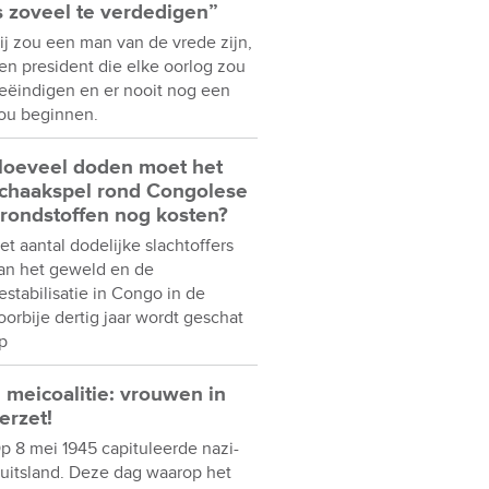
s zoveel te verdedigen”
ij zou een man van de vrede zijn,
en president die elke oorlog zou
eëindigen en er nooit nog een
ou beginnen.
oeveel doden moet het
chaakspel rond Congolese
rondstoffen nog kosten?
et aantal dodelijke slachtoffers
an het geweld en de
estabilisatie in Congo in de
oorbije dertig jaar wordt geschat
p
 meicoalitie: vrouwen in
erzet!
p 8 mei 1945 capituleerde nazi-
uitsland. Deze dag waarop het