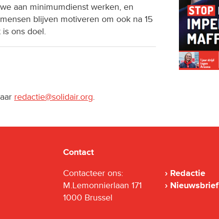
 we aan minimumdienst werken, en
e mensen blijven motiveren om ook na 15
is ons doel.
naar
redactie@solidair.org
.
Contact
Contacteer ons:
Redactie
M.Lemonnierlaan 171
Nieuwsbrief
1000 Brussel