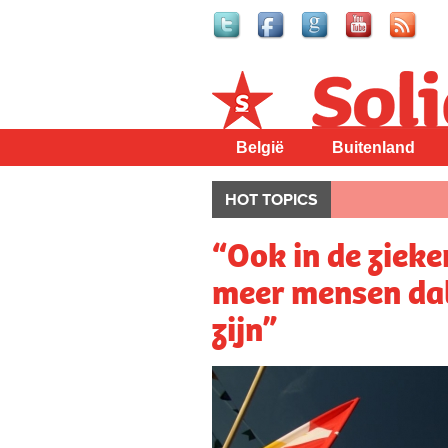
Solidair
België
Buitenland
HOT TOPICS
“Ook in de zieke
meer mensen dat 
zijn”