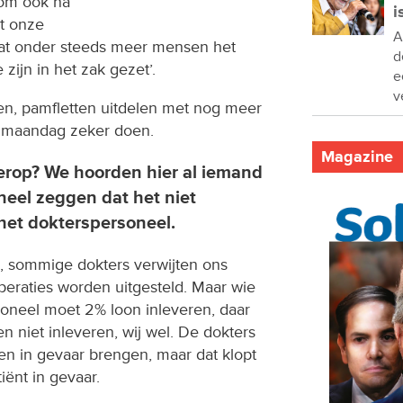
 om ook na
i
t onze
A
dat onder steeds meer mensen het
d
zijn in het zak gezet’.
e
v
en, pamfletten uitdelen met nog meer
n maandag zeker doen.
Magazine
erop? We hoorden hier al iemand
neel zeggen dat het niet
het dokterspersoneel.
, sommige dokters verwijten ons
peraties worden uitgesteld. Maar wie
oneel moet 2% loon inleveren, daar
en niet inleveren, wij wel. De dokters
en in gevaar brengen, maar dat klopt
tiënt in gevaar.