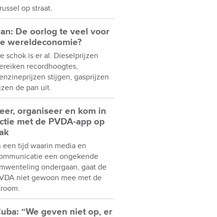
russel op straat.
ran: De oorlog te veel voor
e wereldeconomie?
e schok is er al. Dieselprijzen
ereiken recordhoogtes,
enzineprijzen stijgen, gasprijzen
ijzen de pan uit.
eer, organiseer en kom in
ctie met de PVDA-app op
ak
n een tijd waarin media en
ommunicatie een ongekende
mwenteling ondergaan, gaat de
VDA niet gewoon mee met de
troom.
uba: “We geven niet op, er