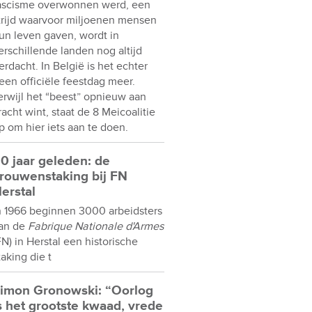
ascisme overwonnen werd, een
trijd waarvoor miljoenen mensen
un leven gaven, wordt in
erschillende landen nog altijd
erdacht. In België is het echter
een officiële feestdag meer.
erwijl het “beest” opnieuw aan
racht wint, staat de 8 Meicoalitie
p om hier iets aan te doen.
0 jaar geleden: de
rouwenstaking bij FN
erstal
n 1966 beginnen 3000 arbeidsters
an de
Fabrique Nationale d'Armes
FN) in Herstal een historische
taking die t
imon Gronowski: “Oorlog
s het grootste kwaad, vrede