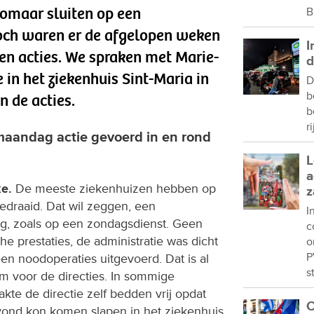
zomaar sluiten op een
B
Toch waren er de afgelopen weken
I
zen acties. We spraken met Marie-
d
 in het ziekenhuis Sint-Maria in
D
b
n de acties.
b
r
maandag actie gevoerd in en rond
L
a
ke.
De meeste ziekenhuizen hebben op
z
draaid. Dat wil zeggen, een
I
, zoals op een zondagsdienst. Geen
c
e prestaties, de administratie was dicht
o
P
en noodoperaties uitgevoerd. Dat is al
s
m voor de directies. In sommige
te de directie zelf bedden vrij opdat
C
ond kon komen slapen in het ziekenhuis