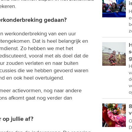
i
ekeren.
H
e
erkonderbreking gedaan?
b
z
n werkonderbreking van een uur
itengekomen. Dat is heel belangrijk en
H
umdienst. Zo hebben we met het
s
discuteerd, vooral met als doel dat de
g
r zouden verlaten en naar buiten
H
iscussies die we hebben gevoerd waren
v
end en ook heel overtuigend.
d
v
eer actievormen, nog naar andere
o
ons afkomt gaat nog verder dan
8
v
op jullie af?
O
D