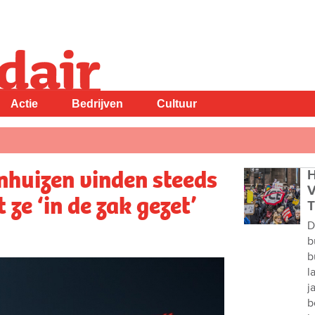
Actie
Bedrijven
Cultuur
nhuizen vinden steeds
H
V
ze ‘in de zak gezet’
T
D
b
b
l
j
b