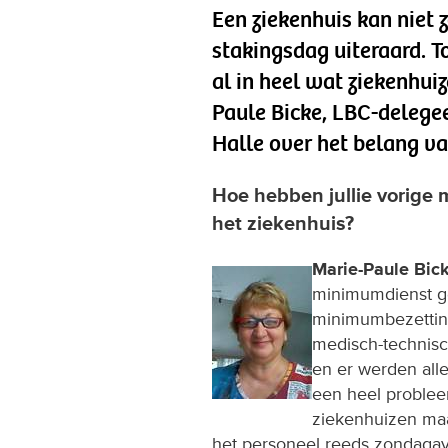
Een ziekenhuis kan niet 
stakingsdag uiteraard. 
al in heel wat ziekenhui
Paule Bicke, LBC-delegee
Halle over het belang va
Hoe hebben jullie vorige 
het ziekenhuis?
Marie-Paule Bic
minimumdienst ge
minimumbezetting
medisch-technisch
en er werden alle
een heel problee
ziekenhuizen maak
het personeel reeds zondagav