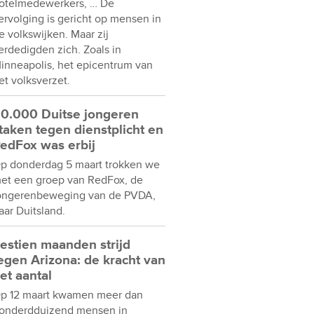
otelmedewerkers, … De
ervolging is gericht op mensen in
e volkswijken. Maar zij
erdedigden zich. Zoals in
inneapolis, het epicentrum van
et volksverzet.
0.000 Duitse jongeren
taken tegen dienstplicht en
edFox was erbij
p donderdag 5 maart trokken we
et een groep van RedFox, de
ongerenbeweging van de PVDA,
aar Duitsland.
estien maanden strijd
egen Arizona: de kracht van
et aantal
p 12 maart kwamen meer dan
onderdduizend mensen in