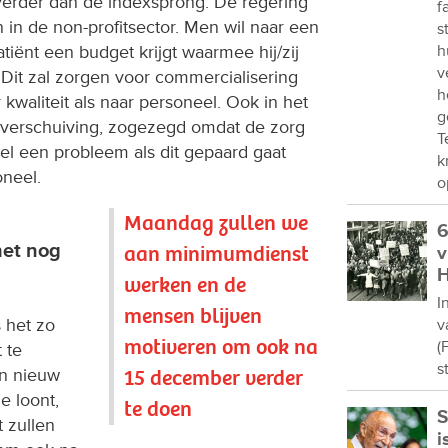
verder dan de indexsprong. De regering
f
 in de non-profitsector. Men wil naar een
s
tiënt een budget krijgt waarmee hij/zij
h
v
Dit zal zorgen voor commercialisering
h
kwaliteit als naar personeel. Ook in het
g
 verschuiving, zogezegd omdat de zorg
T
wel een probleem als dit gepaard gaat
k
neel.
o
Maandag zullen we
6
het nog
aan minimumdienst
v
H
werken en de
I
mensen blijven
 het zo
v
motiveren om ook na
(
 te
s
15 december verder
n nieuw
ie loont,
te doen
S
t zullen
i