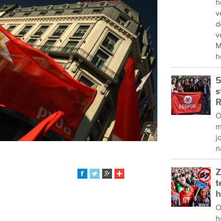
h
v
d
v
M
h
5
s
R
O
m
j
n
Z
t
h
O
h