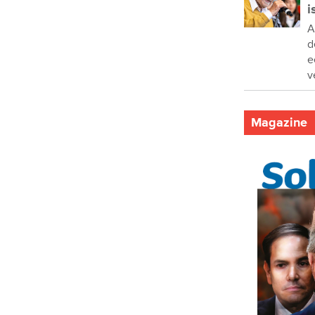
i
A
d
e
v
Magazine