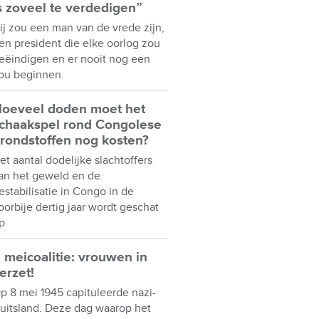
s zoveel te verdedigen”
ij zou een man van de vrede zijn,
en president die elke oorlog zou
eëindigen en er nooit nog een
ou beginnen.
oeveel doden moet het
chaakspel rond Congolese
rondstoffen nog kosten?
et aantal dodelijke slachtoffers
an het geweld en de
estabilisatie in Congo in de
oorbije dertig jaar wordt geschat
p
 meicoalitie: vrouwen in
erzet!
p 8 mei 1945 capituleerde nazi-
uitsland. Deze dag waarop het