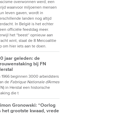
ascisme overwonnen werd, een
trijd waarvoor miljoenen mensen
un leven gaven, wordt in
erschillende landen nog altijd
erdacht. In België is het echter
een officiële feestdag meer.
erwijl het “beest” opnieuw aan
racht wint, staat de 8 Meicoalitie
p om hier iets aan te doen.
0 jaar geleden: de
rouwenstaking bij FN
erstal
n 1966 beginnen 3000 arbeidsters
an de
Fabrique Nationale d'Armes
FN) in Herstal een historische
taking die t
imon Gronowski: “Oorlog
s het grootste kwaad, vrede