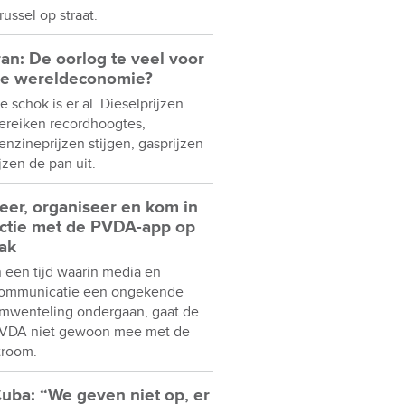
russel op straat.
ran: De oorlog te veel voor
e wereldeconomie?
e schok is er al. Dieselprijzen
ereiken recordhoogtes,
enzineprijzen stijgen, gasprijzen
ijzen de pan uit.
eer, organiseer en kom in
ctie met de PVDA-app op
ak
n een tijd waarin media en
ommunicatie een ongekende
mwenteling ondergaan, gaat de
VDA niet gewoon mee met de
troom.
uba: “We geven niet op, er