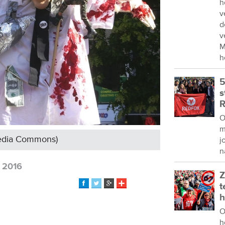
h
v
d
v
M
h
5
s
R
O
m
media Commons)
j
n
i 2016
Z
t
h
O
h