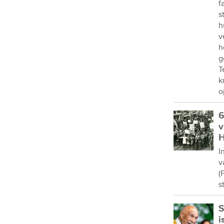
f
s
h
v
h
g
T
k
o
6
v
H
I
v
(
s
S
i