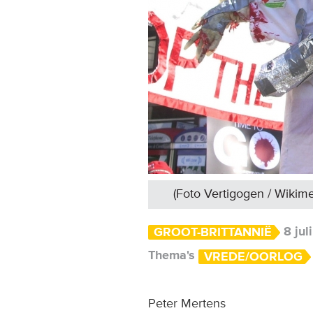
(Foto Vertigogen / Wiki
8 jul
GROOT-BRITTANNIË
Thema's
VREDE/OORLOG
Peter Mertens