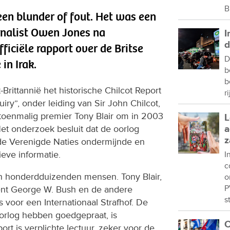
B
een blunder of fout. Het was een
rnalist Owen Jones na
I
d
iciële rapport over de Britse
D
in Irak.
b
b
rittannië het historische ‪‎Chilcot Report
r
ry”, onder leiding van Sir John Chilcot,
 toenmalig premier Tony Blair om in 2003
L
 Het onderzoek besluit dat de oorlog
a
z
n de Verenigde Naties ondermijnde en
ieve informatie.
I
c
an honderdduizenden mensen. Tony Blair,
o
P
ent George W. Bush en de andere
s
 voor een Internationaal Strafhof. De
e oorlog hebben goedgepraat, is
C
rt is verplichte lectuur, zeker voor de