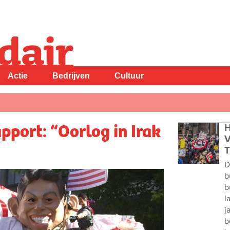
Actie
Bedrijven
Cultuur
apport: “Oorlog in Irak
H
V
T
D
b
b
l
j
b