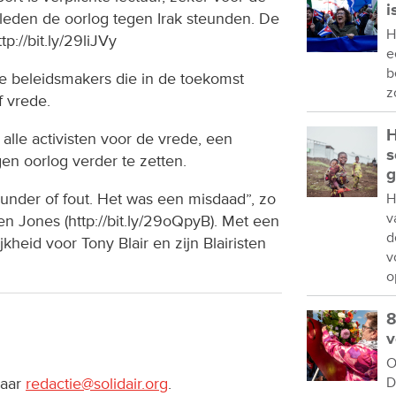
i
 geleden de oorlog tegen Irak steunden. De
H
p://bit.ly/29liJVy
e
b
lle beleidsmakers die in de toekomst
z
f vrede.
H
r alle activisten voor de vrede, een
s
en oorlog verder te zetten.
g
lunder of fout. Het was een misdaad”, zo
H
v
wen Jones (http://bit.ly/29oQpyB). Met een
d
kheid voor Tony Blair en zijn Blairisten
v
o
8
v
O
naar
redactie@solidair.org
.
D