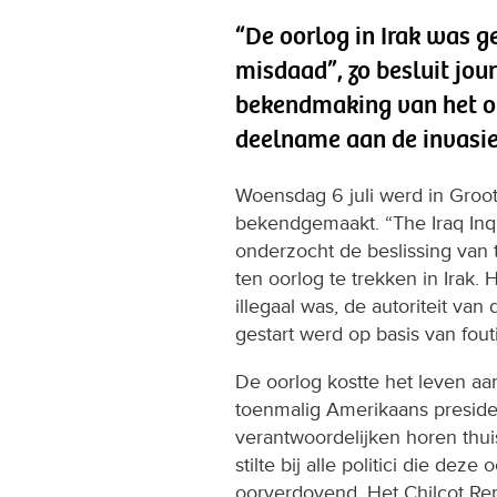
“De oorlog in Irak was g
misdaad”, zo besluit jou
bekendmaking van het off
deelname aan de invasie 
Woensdag 6 juli werd in Groot-B
bekendgemaakt. “The Iraq Inqui
onderzocht de beslissing van
ten oorlog te trekken in Irak.
illegaal was, de autoriteit va
gestart werd op basis van fout
De oorlog kostte het leven a
toenmalig Amerikaans presid
verantwoordelijken horen thuis
stilte bij alle politici die dez
oorverdovend. Het Chilcot Repo