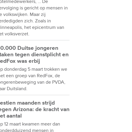
otelmedewerkers, … De
ervolging is gericht op mensen in
e volkswijken. Maar zij
erdedigden zich. Zoals in
inneapolis, het epicentrum van
et volksverzet.
0.000 Duitse jongeren
taken tegen dienstplicht en
edFox was erbij
p donderdag 5 maart trokken we
et een groep van RedFox, de
ongerenbeweging van de PVDA,
aar Duitsland.
estien maanden strijd
egen Arizona: de kracht van
et aantal
p 12 maart kwamen meer dan
onderdduizend mensen in