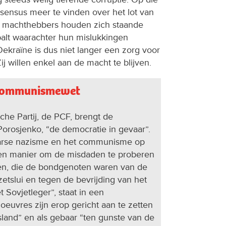
sensus meer te vinden over het lot van
ze machthebbers houden zich staande
palt waarachter hun mislukkingen
ekraïne is dus niet langer een zorg voor
ij willen enkel aan de macht te blijven.
icommunismewet
he Partij, de PCF, brengt de
orosjenko, “de democratie in gevaar”.
aarse nazisme en het communisme op
een manier om de misdaden te proberen
en, die de bondgenoten waren van de
etslui en tegen de bevrijding van het
 Sovjetleger”, staat in een
uvres zijn erop gericht aan te zetten
sland” en als gebaar “ten gunste van de