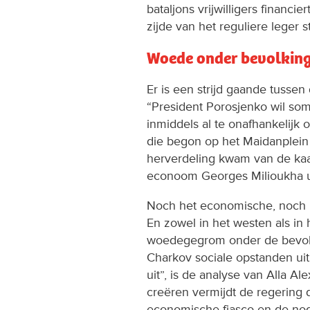
bataljons vrijwilligers financi
zijde van het reguliere leger s
Woede onder bevolkin
Er is een strijd gaande tussen 
“President Porosjenko wil somm
inmiddels al te onafhankelijk
die begon op het Maidanplein 
herverdeling kwam van de kaar
econoom Georges Milioukha u
Noch het economische, noch h
En zowel in het westen als in 
woedegegrom onder de bevolki
Charkov sociale opstanden uit
uit”, is de analyse van Alla A
creëren vermijdt de regering 
economische fiasco en de nog 