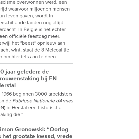
ascisme overwonnen werd, een
trijd waarvoor miljoenen mensen
un leven gaven, wordt in
erschillende landen nog altijd
erdacht. In België is het echter
een officiële feestdag meer.
erwijl het “beest” opnieuw aan
racht wint, staat de 8 Meicoalitie
p om hier iets aan te doen.
0 jaar geleden: de
rouwenstaking bij FN
erstal
n 1966 beginnen 3000 arbeidsters
an de
Fabrique Nationale d'Armes
FN) in Herstal een historische
taking die t
imon Gronowski: “Oorlog
s het grootste kwaad, vrede