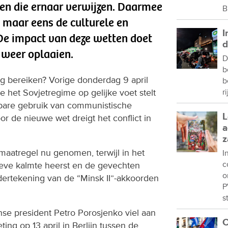
 die ernaar verwijzen. Daarmee
B
 maar eens de culturele en
I
. De impact van deze wetten doet
d
 weer oplaaien.
D
b
g bereiken? Vorige donderdag 9 april
b
het Sovjetregime op gelijke voet stelt
r
bare gebruik van communistische
L
 de nieuwe wet dreigt het conflict in
a
z
aatregel nu genomen, terwijl in het
I
c
ieve kalmte heerst en de gevechten
o
dertekening van de “Minsk II”-akkoorden
P
s
se president Petro Porosjenko viel aan
C
ng op 13 april in Berlijn tussen de