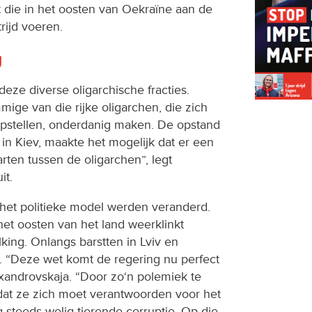
ert die in het oosten van Oekraïne aan de
trijd voeren.
g
deze diverse oligarchische fracties.
ige van die rijke oligarchen, die zich
 opstellen, onderdanig maken. De opstand
in Kiev, maakte het mogelijk dat er een
ten tussen de oligarchen”, legt
it.
et politieke model werden veranderd.
het oosten van het land weerklinkt
ng. Onlangs barstten in Lviv en
. “Deze wet komt de regering nu perfect
lexandrovskaja. “Door zo‘n polemiek te
dat ze zich moet verantwoorden voor het
steeds welig tierende corruptie. Op die