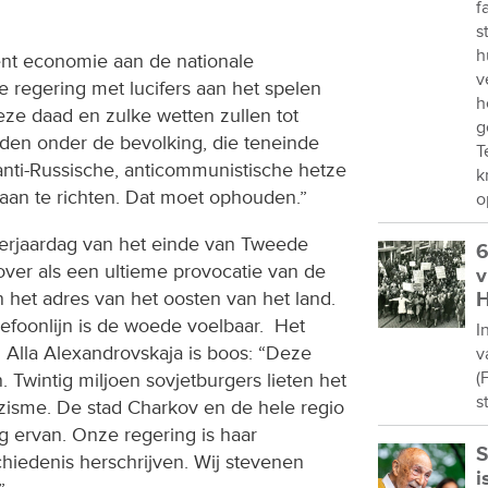
f
s
h
nt economie aan de nationale
v
de regering met lucifers aan het spelen
h
eze daad en zulke wetten zullen tot
g
iden onder de bevolking, die teneinde
T
, anti-Russische, anticommunistische hetze
k
an te richten. Dat moet ophouden.”
o
erjaardag van het einde van Tweede
6
ver als een ultieme provocatie van de
v
het adres van het oosten van het land.
H
efoonlijn is de woede voelbaar. Het
I
 Alla Alexandrovskaja is boos: “Deze
v
(
n. Twintig miljoen sovjetburgers lieten het
s
nazisme. De stad Charkov en de hele regio
g ervan. Onze regering is haar
S
hiedenis herschrijven. Wij stevenen
i