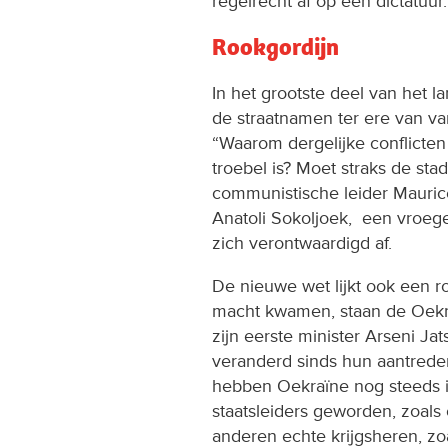
regelrecht af op een dictatuur.
Rookgordijn
In het grootste deel van het l
de straatnamen ter ere van va
“Waarom dergelijke conflicten
troebel is? Moet straks de st
communistische leider Mauric
Anatoli Sokoljoek, een vroeg
zich verontwaardigd af.
De nieuwe wet lijkt ook een r
macht kwamen, staan de Oekr
zijn eerste minister Arseni Ja
veranderd sinds hun aantrede
hebben Oekraïne nog steeds 
staatsleiders geworden, zoals
anderen echte krijgsheren, zoa