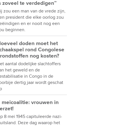
s zoveel te verdedigen”
ij zou een man van de vrede zijn,
en president die elke oorlog zou
eëindigen en er nooit nog een
ou beginnen.
oeveel doden moet het
chaakspel rond Congolese
rondstoffen nog kosten?
et aantal dodelijke slachtoffers
an het geweld en de
estabilisatie in Congo in de
oorbije dertig jaar wordt geschat
p
 meicoalitie: vrouwen in
erzet!
p 8 mei 1945 capituleerde nazi-
uitsland. Deze dag waarop het