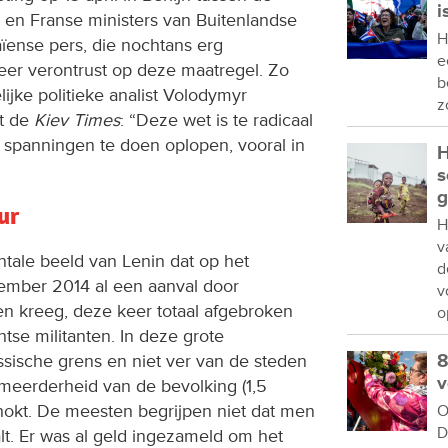
i
 en Franse ministers van Buitenlandse
H
ïense pers, die nochtans erg
e
zeer verontrust op deze maatregel. Zo
b
jke politieke analist Volodymyr
z
et de
Kiev Times
: “Deze wet is te radicaal
 spanningen te doen oplopen, vooral in
H
s
g
ur
H
v
ale beeld van Lenin dat op het
d
ptember 2014 al een aanval door
v
 kreeg, deze keer totaal afgebroken
o
se militanten. In deze grote
ussische grens en niet ver van de steden
8
v
meerderheid van de bevolking (1,5
hokt. De meesten begrijpen niet dat men
O
D
lt. Er was al geld ingezameld om het