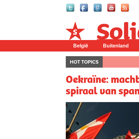
Solidair
België
Buitenland
HOT TOPICS
Oekraïne: macht
spiraal van spa