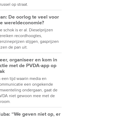
russel op straat.
ran: De oorlog te veel voor
e wereldeconomie?
e schok is er al. Dieselprijzen
ereiken recordhoogtes,
enzineprijzen stijgen, gasprijzen
ijzen de pan uit.
eer, organiseer en kom in
ctie met de PVDA-app op
ak
n een tijd waarin media en
ommunicatie een ongekende
mwenteling ondergaan, gaat de
VDA niet gewoon mee met de
troom.
uba: “We geven niet op, er