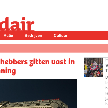
Actie
Bedrijven
Cultuur
hebbers zitten vast in
H
V
nning
T
D
b
b
l
j
b