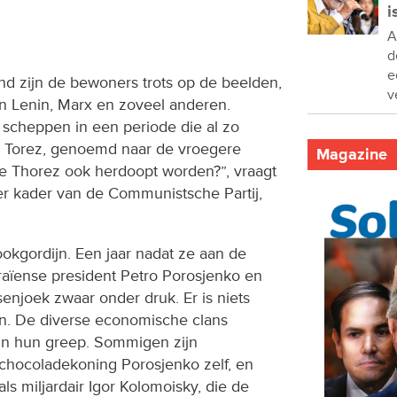
”
i
A
d
e
and zijn de bewoners trots op de beelden,
v
n Lenin, Marx en zoveel anderen.
 scheppen in een periode die al zo
ad Torez, genoemd naar de vroegere
Magazine
e Thorez ook herdoopt worden?”, vraagt
er kader van de Communistsche Partij,
ookgordijn. Een jaar nadat ze aan de
aïense president Petro Porosjenko en
tsenjoek zwaar onder druk. Er is niets
n. De diverse economische clans
in hun greep. Sommigen zijn
 chocoladekoning Porosjenko zelf, en
ls miljardair Igor Kolomoisky, die de