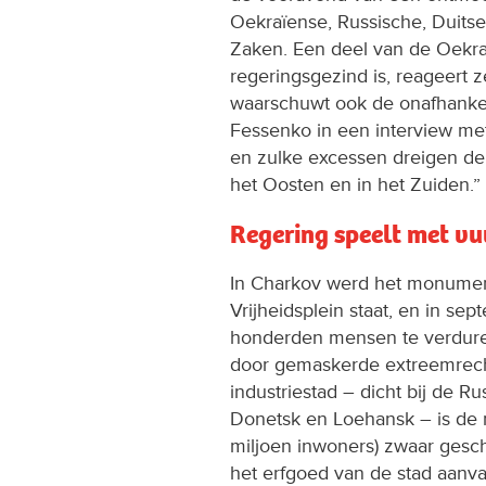
Oekraïense, Russische, Duitse
Zaken. Een deel van de Oekra
regeringsgezind is, reageert 
waarschuwt ook de onafhankeli
Fessenko in een interview m
en zulke excessen dreigen de
het Oosten en in het Zuiden.”
Regering speelt met vu
In Charkov werd het monument
Vrijheidsplein staat, en in se
honderden mensen te verduren
door gemaskerde extreemrecht
industriestad – dicht bij de R
Donetsk en Loehansk – is de 
miljoen inwoners) zwaar gesc
het erfgoed van de stad aanva