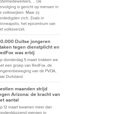
otelmedewerkers, … De
ervolging is gericht op mensen in
e volkswijken. Maar zij
erdedigden zich. Zoals in
inneapolis, het epicentrum van
et volksverzet.
0.000 Duitse jongeren
taken tegen dienstplicht en
edFox was erbij
p donderdag 5 maart trokken we
et een groep van RedFox, de
ongerenbeweging van de PVDA,
aar Duitsland.
estien maanden strijd
egen Arizona: de kracht van
et aantal
p 12 maart kwamen meer dan
onderdduizend mensen in