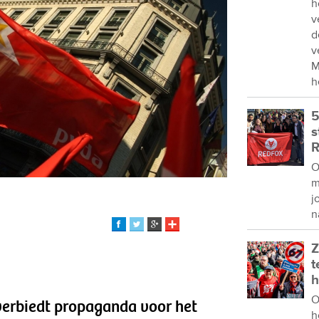
h
v
d
v
M
h
5
s
R
O
m
j
n
Z
t
h
O
verbiedt propaganda voor het
h