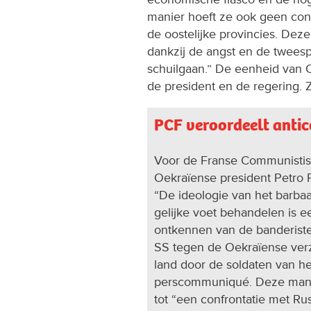
manier hoeft ze ook geen con
de oostelijke provincies. De
dankzij de angst en de twees
schuilgaan.” De eenheid van O
de president en de regering. Z
PCF veroordeelt ant
Voor de Franse Communistisc
Oekraïense president Petro P
“De ideologie van het barb
gelijke voet behandelen is 
ontkennen van de banderist
SS tegen de Oekraïense verz
land door de soldaten van het
perscommuniqué. Deze manoe
tot “een confrontatie met Ru