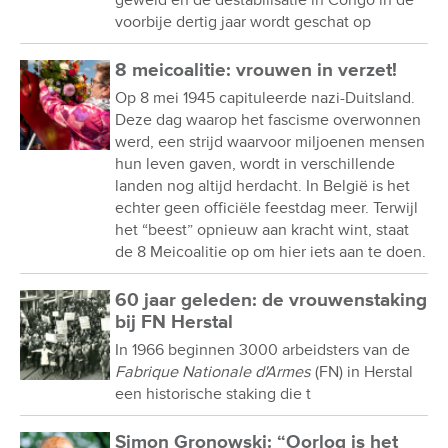
geweld en de destabilisatie in Congo in de
voorbije dertig jaar wordt geschat op
8 meicoalitie: vrouwen in verzet!
Op 8 mei 1945 capituleerde nazi-Duitsland.
Deze dag waarop het fascisme overwonnen
werd, een strijd waarvoor miljoenen mensen
hun leven gaven, wordt in verschillende
landen nog altijd herdacht. In België is het
echter geen officiële feestdag meer. Terwijl
het “beest” opnieuw aan kracht wint, staat
de 8 Meicoalitie op om hier iets aan te doen.
60 jaar geleden: de vrouwenstaking
bij FN Herstal
In 1966 beginnen 3000 arbeidsters van de
Fabrique Nationale d'Armes
(FN) in Herstal
een historische staking die t
Simon Gronowski: “Oorlog is het