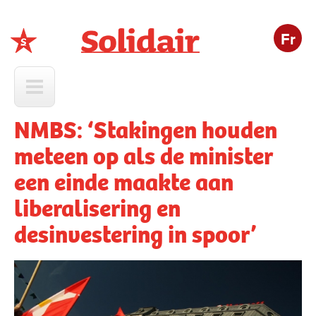
Fr
Solidair
NMBS: ‘Stakingen houden
meteen op als de minister
een einde maakte aan
liberalisering en
desinvestering in spoor’