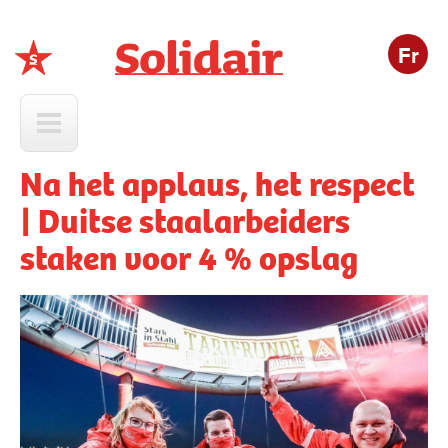
Fr
Solidair
Na het applaus, het respect
| Duitse staalarbeiders
staken voor 4 % opslag