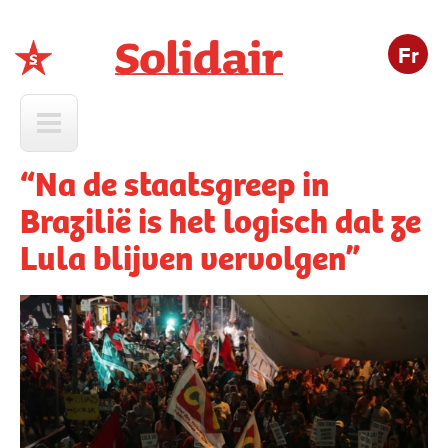
Fr
Solidair
“Na de staatsgreep in
Brazilië is het logisch dat ze
Lula blijven vervolgen”