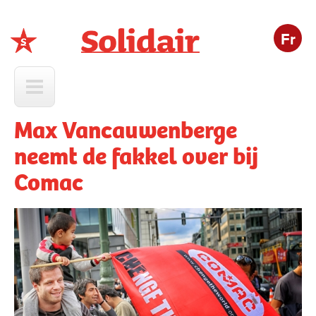
Fr
Solidair
Max Vancauwenberge
neemt de fakkel over bij
Comac