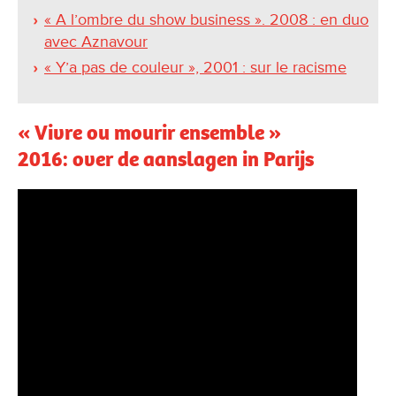
« A l’ombre du show business ». 2008 : en duo
avec Aznavour
« Y’a pas de couleur », 2001 : sur le racisme
« Vivre ou mourir ensemble »
2016: over de aanslagen in Parijs