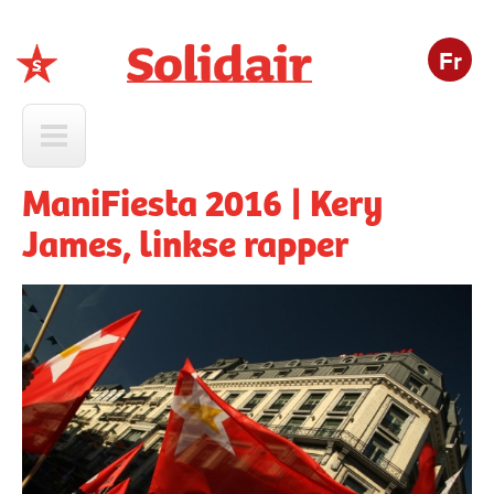
Fr
Solidair
ManiFiesta 2016 | Kery
James, linkse rapper