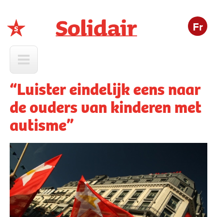
Fr
Solidair
“Luister eindelijk eens naar
de ouders van kinderen met
autisme”