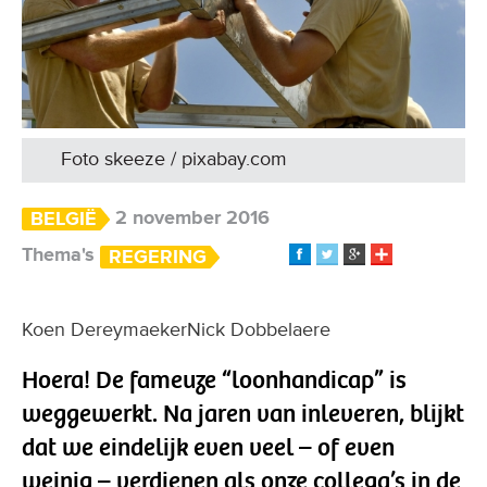
Foto skeeze / pixabay.com
2 november 2016
BELGIË
Thema's
REGERING
Koen DereymaekerNick Dobbelaere
Hoera! De fameuze “loonhandicap” is
weggewerkt. Na jaren van inleveren, blijkt
dat we eindelijk even veel – of even
weinig – verdienen als onze collega’s in de