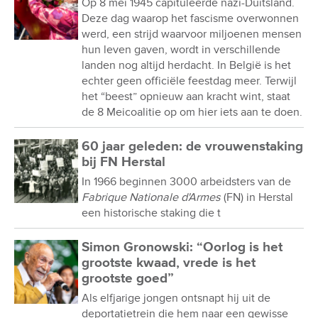
Op 8 mei 1945 capituleerde nazi-Duitsland.
Deze dag waarop het fascisme overwonnen
werd, een strijd waarvoor miljoenen mensen
hun leven gaven, wordt in verschillende
landen nog altijd herdacht. In België is het
echter geen officiële feestdag meer. Terwijl
het “beest” opnieuw aan kracht wint, staat
de 8 Meicoalitie op om hier iets aan te doen.
60 jaar geleden: de vrouwenstaking
bij FN Herstal
In 1966 beginnen 3000 arbeidsters van de
Fabrique Nationale d'Armes
(FN) in Herstal
een historische staking die t
Simon Gronowski: “Oorlog is het
grootste kwaad, vrede is het
grootste goed”
Als elfjarige jongen ontsnapt hij uit de
deportatietrein die hem naar een gewisse