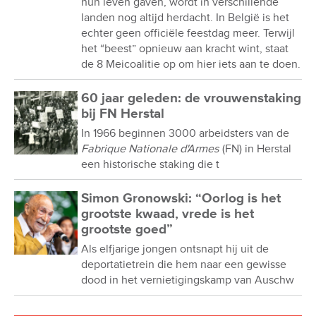
hun leven gaven, wordt in verschillende
landen nog altijd herdacht. In België is het
echter geen officiële feestdag meer. Terwijl
het “beest” opnieuw aan kracht wint, staat
de 8 Meicoalitie op om hier iets aan te doen.
60 jaar geleden: de vrouwenstaking
bij FN Herstal
In 1966 beginnen 3000 arbeidsters van de
Fabrique Nationale d'Armes
(FN) in Herstal
een historische staking die t
Simon Gronowski: “Oorlog is het
grootste kwaad, vrede is het
grootste goed”
Als elfjarige jongen ontsnapt hij uit de
deportatietrein die hem naar een gewisse
dood in het vernietigingskamp van Auschw