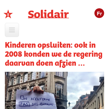
Fr
Solidair
Kinderen opsluiten: ook in
2008 konden we de regering
daarvan doen afzien …