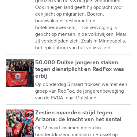
grenzen van de VS burgers vermoorden.
Ook in eigen land geeft hij opdracht voor
een jacht op migranten. Boeren,
bouwvakkers, restaurant- en
hotelmedewerkers, … De vervolging is
gericht op mensen in de volkswijken. Maar
zij verdedigden zich. Zoals in Minneapolis,
het epicentrum van het volksverzet.
50.000 Duitse jongeren staken
tegen dienstplicht en RedFox was
erbij
Op donderdag 5 maart trokken we met een
groep van RedFox, de jongerenbeweging
van de PVDA, naar Duitsland.
Zestien maanden strijd tegen
Arizona: de kracht van het aantal
Op 12 maart kwamen meer dan
honderdduizend mensen in Brussel op