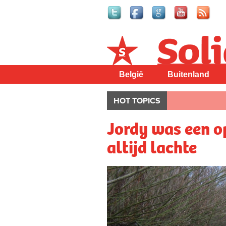
Solidair
België
Buitenland
HOT TOPICS
Jordy was een o
altijd lachte