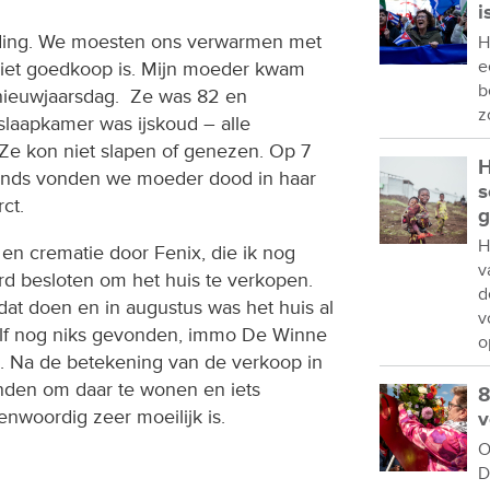
i
eiding. We moesten ons verwarmen met
H
e
 niet goedkoop is. Mijn moeder kwam
b
, nieuwjaarsdag. Ze was 82 en
z
slaapkamer was ijskoud – alle
 Ze kon niet slapen of genezen. Op 7
H
tends vonden we moeder dood in haar
s
ct.
g
H
 en crematie door Fenix, die ik nog
v
rd besloten om het huis te verkopen.
d
at doen en in augustus was het huis al
v
zelf nog niks gevonden, immo De Winne
o
. Na de betekening van de verkoop in
nden om daar te wonen en iets
8
enwoordig zeer moeilijk is.
v
O
D