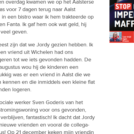
en overdag kwamen we op het Aalsterse
 was voor 7 dagen terug naar Aalst
in een bistro waar ik hem trakteerde op
en Fanta. Ik gaf hem ook wat geld, hij
t veel geven.
est zijn dat we Jordy gezien hebben. Ik
en vriend uit Wichelen had ons
geren tot we iets gevonden hadden. De
augustus wou hij de kinderen een
kkig was er een vriend in Aalst die we
kennen en die inmiddels een kleine flat
nden logeren.
sociale werker Sven Goderis van het
tromingswoning voor ons gevonden,
rblijven, fantastisch! Ik dacht dat Jordy
nieuwe vrienden en vooral de collega-
dus! Op 21 december keken mijn vriendin