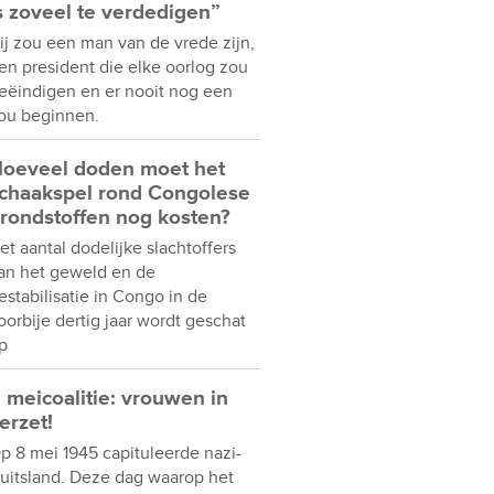
s zoveel te verdedigen”
ij zou een man van de vrede zijn,
en president die elke oorlog zou
eëindigen en er nooit nog een
ou beginnen.
oeveel doden moet het
chaakspel rond Congolese
rondstoffen nog kosten?
et aantal dodelijke slachtoffers
an het geweld en de
estabilisatie in Congo in de
oorbije dertig jaar wordt geschat
p
 meicoalitie: vrouwen in
erzet!
p 8 mei 1945 capituleerde nazi-
uitsland. Deze dag waarop het