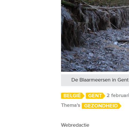
De Blaarmeersen in Gent (
2 februar
BELGIË
GENT
Thema's
GEZONDHEID
Webredactie