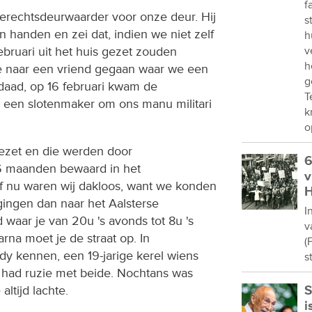
f
gerechtsdeurwaarder voor onze deur. Hij
s
handen en zei dat, indien we niet zelf
h
bruari uit het huis gezet zouden
v
h
we naar een vriend gegaan waar we een
g
daad, op 16 februari kwam de
T
n een slotenmaker om ons manu militari
k
o
gezet en die werden door
6
6 maanden bewaard in het
v
af nu waren wij dakloos, want we konden
H
 gingen dan naar het Aalsterse
I
aar je van 20u 's avonds tot 8u 's
v
rna moet je de straat op. In
(
y kennen, een 19-jarige kerel wiens
s
 had ruzie met beide. Nochtans was
altijd lachte.
S
i