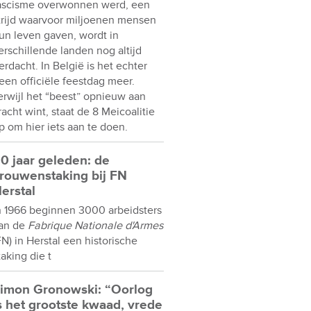
ascisme overwonnen werd, een
trijd waarvoor miljoenen mensen
un leven gaven, wordt in
erschillende landen nog altijd
erdacht. In België is het echter
een officiële feestdag meer.
erwijl het “beest” opnieuw aan
racht wint, staat de 8 Meicoalitie
p om hier iets aan te doen.
0 jaar geleden: de
rouwenstaking bij FN
erstal
n 1966 beginnen 3000 arbeidsters
an de
Fabrique Nationale d'Armes
FN) in Herstal een historische
taking die t
imon Gronowski: “Oorlog
s het grootste kwaad, vrede