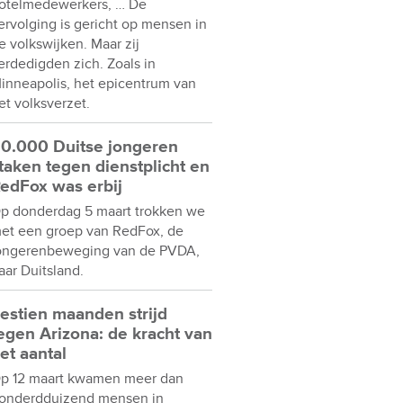
otelmedewerkers, … De
ervolging is gericht op mensen in
e volkswijken. Maar zij
erdedigden zich. Zoals in
inneapolis, het epicentrum van
et volksverzet.
0.000 Duitse jongeren
taken tegen dienstplicht en
edFox was erbij
p donderdag 5 maart trokken we
et een groep van RedFox, de
ongerenbeweging van de PVDA,
aar Duitsland.
estien maanden strijd
egen Arizona: de kracht van
et aantal
p 12 maart kwamen meer dan
onderdduizend mensen in