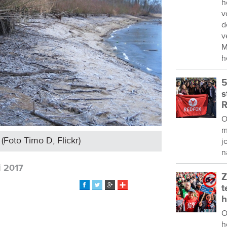
h
v
d
v
M
h
5
s
R
O
m
Foto Timo D, Flickr)
j
n
i 2017
Z
t
h
O
h