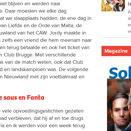
et blijven en werden naar
i
e. Daar moesten we elke dag
A
dat we slaapplaats hadden, de ene dag in
d
e
van Liefde en de Orde van Malta, de
v
euwland van het CAW. Jordy maakte in
s zelfs een vriend die hem meenam naar
 en terug betaalde en ook het ticket van
Magazine
 Club Brugge. Met verschillende
laas van de match weten, ook dat Club
d en landskampioen was. De volgende
in Nieuwland met zijn voetbalmaat en
e saus en Fanta
in vele opvoedingsgestichten gezeten
had verbleven, dat hij af en toe drugs
ria en ik werden voor een week terug