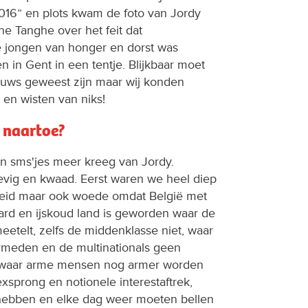
2016” en plots kwam de foto van Jordy
ne Tanghe over het feit dat
e jongen van honger en dorst was
 in Gent in een tentje. Blijkbaar moet
euws geweest zijn maar wij konden
n en wisten van niks!
 naartoe?
een sms'jes meer kreeg van Jordy.
oevig en kwaad. Eerst waren we heel diep
heid maar ook woede omdat België met
ard en ijskoud land is geworden waar de
telt, zelfs de middenklasse niet, waar
rmeden en de multinationals geen
 waar arme mensen nog armer worden
exsprong en notionele interestaftrek,
hebben en elke dag weer moeten bellen