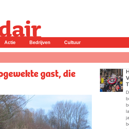
Actie
Bedrijven
Cultuur
pgewekte gast, die
H
V
T
D
b
b
l
j
b