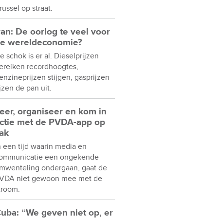
russel op straat.
ran: De oorlog te veel voor
e wereldeconomie?
e schok is er al. Dieselprijzen
ereiken recordhoogtes,
enzineprijzen stijgen, gasprijzen
ijzen de pan uit.
eer, organiseer en kom in
ctie met de PVDA-app op
ak
n een tijd waarin media en
ommunicatie een ongekende
mwenteling ondergaan, gaat de
VDA niet gewoon mee met de
troom.
uba: “We geven niet op, er