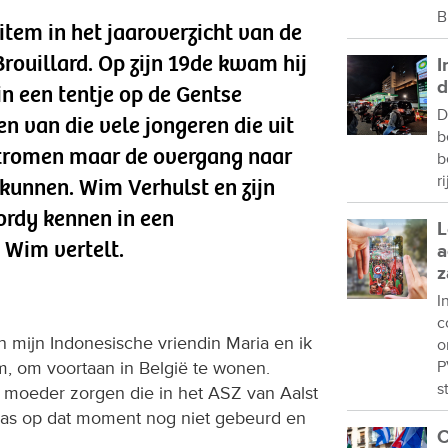
B
item in het jaaroverzicht van de
rouillard. Op zijn 19de kwam hij
I
d
n een tentje op de Gentse
D
n van die vele jongeren die uit
b
stromen maar de overgang naar
b
r
kunnen. Wim Verhulst en zijn
ordy kennen in een
L
 Wim vertelt.
a
z
I
c
mijn Indonesische vriendin Maria en ik
o
m, om voortaan in België te wonen.
P
s
n moeder zorgen die in het ASZ van Aalst
 was op dat moment nog niet gebeurd en
C