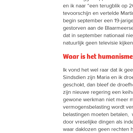
en ik naar “een terugblik op 
tevoorschijn en vertelde Marti
begin september een 19-jarig
gestorven aan de Blaarmeersen
dat in september nationaal ni
natuurlijk geen televisie kijke
Waar is het humanisme
Ik vond het wel raar dat ik g
Sindsdien zijn Maria en ik dr
geschokt, dan bleef de droef
zijn nieuwe regering een keih
gewone werkman niet meer mee
vermogensbelasting wordt ve
belastingen moeten betalen,
door vreselijke dingen als ind
waar daklozen geen rechten 