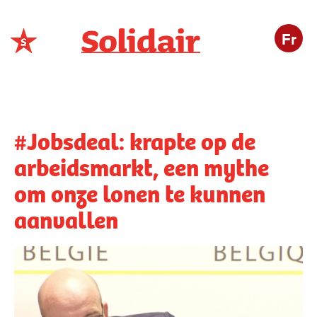
Fr
Solidair
België
Buitenland
Actie
Bedrijven
Cultuur
#Jobsdeal: krapte op de
arbeidsmarkt, een mythe
om onze lonen te kunnen
aanvallen