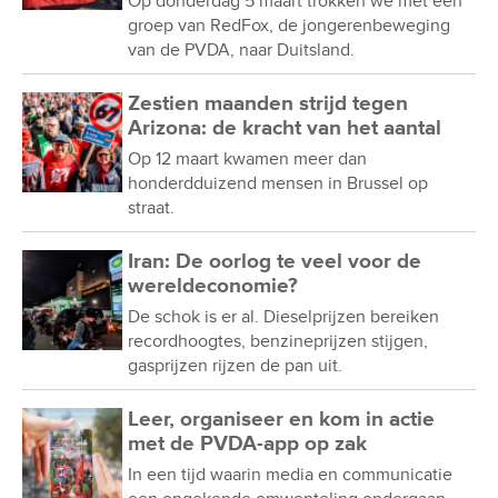
Op donderdag 5 maart trokken we met een
groep van RedFox, de jongerenbeweging
van de PVDA, naar Duitsland.
Zestien maanden strijd tegen
Arizona: de kracht van het aantal
Op 12 maart kwamen meer dan
honderdduizend mensen in Brussel op
straat.
Iran: De oorlog te veel voor de
wereldeconomie?
De schok is er al. Dieselprijzen bereiken
recordhoogtes, benzineprijzen stijgen,
gasprijzen rijzen de pan uit.
Leer, organiseer en kom in actie
met de PVDA-app op zak
In een tijd waarin media en communicatie