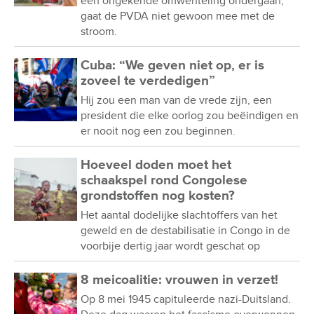
een ongekende omwenteling ondergaan,
gaat de PVDA niet gewoon mee met de
stroom.
Cuba: “We geven niet op, er is
zoveel te verdedigen”
Hij zou een man van de vrede zijn, een
president die elke oorlog zou beëindigen en
er nooit nog een zou beginnen.
Hoeveel doden moet het
schaakspel rond Congolese
grondstoffen nog kosten?
Het aantal dodelijke slachtoffers van het
geweld en de destabilisatie in Congo in de
voorbije dertig jaar wordt geschat op
8 meicoalitie: vrouwen in verzet!
Op 8 mei 1945 capituleerde nazi-Duitsland.