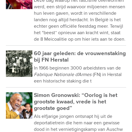
Deze dag waarop het fascisme overwonnen
werd, een strijd waarvoor miljoenen mensen
hun leven gaven, wordt in verschillende
landen nog altijd herdacht. In België is het
echter geen officiële feestdag meer. Terwijl
het “beest” opnieuw aan kracht wint, staat
de 8 Meicoalitie op om hier iets aan te doen.
60 jaar geleden: de vrouwenstaking
bij FN Herstal
In 1966 beginnen 3000 arbeidsters van de
Fabrique Nationale d'Armes
(FN) in Herstal
een historische staking die t
Simon Gronowski: “Oorlog is het
grootste kwaad, vrede is het
grootste goed”
Als elfjarige jongen ontsnapt hij uit de
deportatietrein die hem naar een gewisse
dood in het vernietigingskamp van Auschw