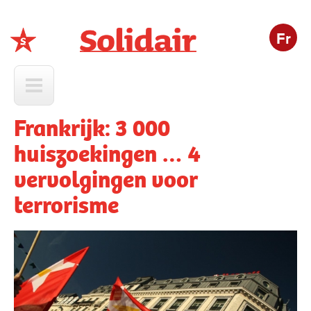
Fr
Solidair
Frankrijk: 3 000
huiszoekingen … 4
vervolgingen voor
terrorisme