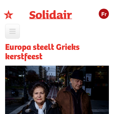
Fr
Solidair
Europa steelt Grieks
kerstfeest