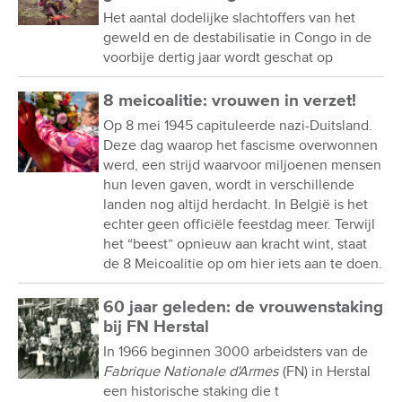
Het aantal dodelijke slachtoffers van het
geweld en de destabilisatie in Congo in de
voorbije dertig jaar wordt geschat op
8 meicoalitie: vrouwen in verzet!
Op 8 mei 1945 capituleerde nazi-Duitsland.
Deze dag waarop het fascisme overwonnen
werd, een strijd waarvoor miljoenen mensen
hun leven gaven, wordt in verschillende
landen nog altijd herdacht. In België is het
echter geen officiële feestdag meer. Terwijl
het “beest” opnieuw aan kracht wint, staat
de 8 Meicoalitie op om hier iets aan te doen.
60 jaar geleden: de vrouwenstaking
bij FN Herstal
In 1966 beginnen 3000 arbeidsters van de
Fabrique Nationale d'Armes
(FN) in Herstal
een historische staking die t