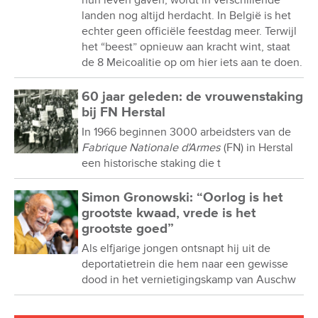
hun leven gaven, wordt in verschillende
landen nog altijd herdacht. In België is het
echter geen officiële feestdag meer. Terwijl
het “beest” opnieuw aan kracht wint, staat
de 8 Meicoalitie op om hier iets aan te doen.
60 jaar geleden: de vrouwenstaking
bij FN Herstal
In 1966 beginnen 3000 arbeidsters van de
Fabrique Nationale d'Armes
(FN) in Herstal
een historische staking die t
Simon Gronowski: “Oorlog is het
grootste kwaad, vrede is het
grootste goed”
Als elfjarige jongen ontsnapt hij uit de
deportatietrein die hem naar een gewisse
dood in het vernietigingskamp van Auschw