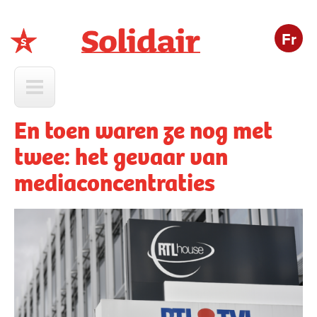
Fr
Solidair
En toen waren ze nog met
twee: het gevaar van
mediaconcentraties