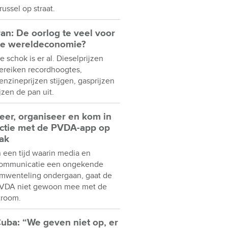
russel op straat.
ran: De oorlog te veel voor
e wereldeconomie?
e schok is er al. Dieselprijzen
ereiken recordhoogtes,
enzineprijzen stijgen, gasprijzen
ijzen de pan uit.
eer, organiseer en kom in
ctie met de PVDA-app op
ak
n een tijd waarin media en
ommunicatie een ongekende
mwenteling ondergaan, gaat de
VDA niet gewoon mee met de
troom.
uba: “We geven niet op, er