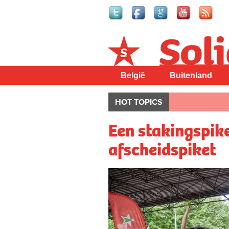
Solidair
België
Buitenland
HOT TOPICS
Een stakingspik
afscheidspiket