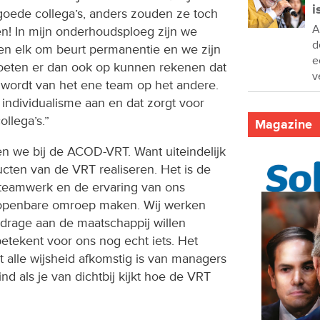
i
 goede collega’s, anders zouden ze toch
A
n! In mijn onderhoudsploeg zijn we
d
n elk om beurt permanentie en we zijn
e
eten er dan ook op kunnen rekenen dat
v
 wordt van het ene team op het andere.
individualisme aan en dat zorgt voor
llega’s.”
Magazine
gen we bij de ACOD-VRT. Want uiteindelijk
ucten van de VRT realiseren. Het is de
et teamwerk en de ervaring van ons
 openbare omroep maken. Wij werken
drage aan de maatschappij willen
etekent voor ons nog echt iets. Het
t alle wijsheid afkomstig is van managers
ind als je van dichtbij kijkt hoe de VRT