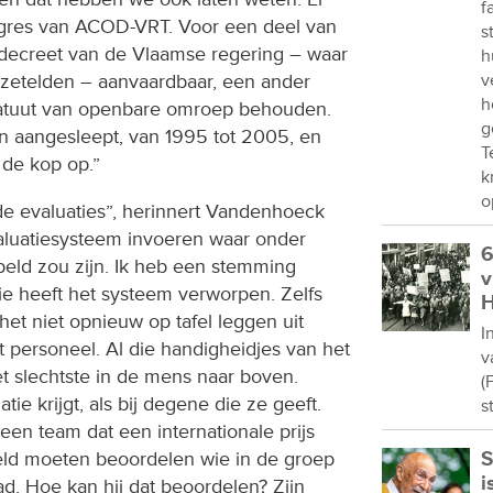
f
res van ACOD-VRT. Voor een deel van
s
ecreet van de Vlaamse regering – waar
h
 zetelden – aanvaardbaar, een ander
v
h
statuut van openbare omroep behouden.
g
ien aangesleept, van 1995 tot 2005, en
T
de kop op.”
k
o
de evaluaties”, herinnert Vandenhoeck
valuatiesysteem invoeren waar onder
6
eld zou zijn. Ik heb een stemming
v
tie heeft het systeem verworpen. Zelfs
H
het niet opnieuw op tafel leggen uit
I
t personeel. Al die handigheidjes van het
v
 slechtste in de mens naar boven.
(
ie krijgt, als bij degene die ze geeft.
s
een team dat een internationale prijs
ld moeten beoordelen wie in de groep
S
i
d. Hoe kan hij dat beoordelen? Zijn