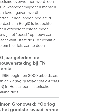
ascisme overwonnen werd, een
trijd waarvoor miljoenen mensen
un leven gaven, wordt in
erschillende landen nog altijd
erdacht. In België is het echter
een officiële feestdag meer.
erwijl het “beest” opnieuw aan
racht wint, staat de 8 Meicoalitie
p om hier iets aan te doen.
0 jaar geleden: de
rouwenstaking bij FN
erstal
n 1966 beginnen 3000 arbeidsters
an de
Fabrique Nationale d'Armes
FN) in Herstal een historische
taking die t
imon Gronowski: “Oorlog
s het grootste kwaad, vrede