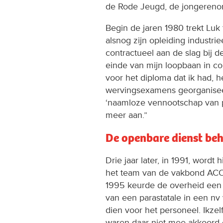
de Rode Jeugd, de jongerenorg
Begin de jaren 1980 trekt Lu
alsnog zijn opleiding industriee
contractueel aan de slag bij de
einde van mijn loopbaan in co
voor het diploma dat ik had, 
wervingsexamens georganisee
‘naamloze vennootschap van pu
meer aan.”
De openbare dienst be
Drie jaar later, in 1991, wordt 
het team van de vakbond ACOD 
1995 keurde de overheid een
van een parastatale in een nv
dien voor het personeel. Ikze
waren daar niet mee akkoord 