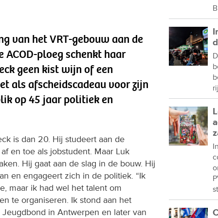
B
I
ang van het VRT-gebouw aan de
d
De ACOD-ploeg schenkt haar
D
b
ck geen kist wijn of een
b
et als afscheidscadeau voor zijn
r
ik op 45 jaar politiek en
L
a
z
k is dan 20. Hij studeert aan de
I
 af en toe als jobstudent. Maar Luk
c
 maken. Hij gaat aan de slag in de bouw. Hij
o
 en engageert zich in de politiek. “Ik
P
e, maar ik had wel het talent om
s
n te organiseren. Ik stond aan het
 Jeugdbond in Antwerpen en later van
C