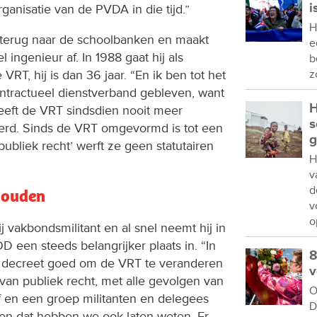
i
anisatie van de PVDA in die tijd.”
H
k terug naar de schoolbanken en maakt
e
l ingenieur af. In 1988 gaat hij als
b
 VRT, hij is dan 36 jaar. “En ik ben tot het
z
ntractueel dienstverband gebleven, want
H
heeft de VRT sindsdien nooit meer
s
rd. Sinds de VRT omgevormd is tot een
g
bliek recht’ werft ze geen statutairen
H
v
d
houden
v
o
hij vakbondsmilitant en al snel neemt hij in
een steeds belangrijker plaats in. “In
8
 decreet goed om de VRT te veranderen
v
 van publiek recht, met alle gevolgen van
O
lf en een groep militanten en delegees
D
en dat hebben we ook laten weten. Er