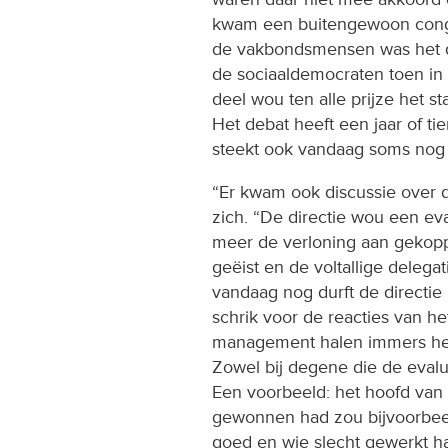
kwam een buitengewoon cong
de vakbondsmensen was het d
de sociaaldemocraten toen in
deel wou ten alle prijze het 
Het debat heeft een jaar of t
steekt ook vandaag soms nog 
“Er kwam ook discussie over 
zich. “De directie wou een e
meer de verloning aan gekopp
geëist en de voltallige delega
vandaag nog durft de directie 
schrik voor de reacties van he
management halen immers het
Zowel bij degene die de evaluat
Een voorbeeld: het hoofd van 
gewonnen had zou bijvoorbee
goed en wie slecht gewerkt ha