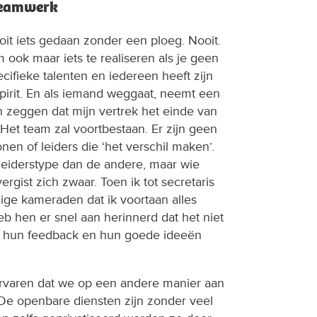
teamwerk
oit iets gedaan zonder een ploeg. Nooit.
 ook maar iets te realiseren als je geen
cifieke talenten en iedereen heeft zijn
spirit. En als iemand weggaat, neemt een
n zeggen dat mijn vertrek het einde van
t! Het team zal voortbestaan. Er zijn geen
en of leiders die ‘het verschil maken’.
leiderstype dan de andere, maar wie
vergist zich zwaar. Toen ik tot secretaris
e kameraden dat ik voortaan alles
eb hen er snel aan herinnerd dat het niet
k hun feedback en hun goede ideeën
rvaren dat we op een andere manier aan
e openbare diensten zijn zonder veel