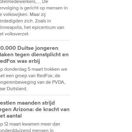
otelmedewerkers, … De
ervolging is gericht op mensen in
e volkswijken. Maar zij
erdedigden zich. Zoals in
inneapolis, het epicentrum van
et volksverzet.
0.000 Duitse jongeren
taken tegen dienstplicht en
edFox was erbij
p donderdag 5 maart trokken we
et een groep van RedFox, de
ongerenbeweging van de PVDA,
aar Duitsland.
estien maanden strijd
egen Arizona: de kracht van
et aantal
p 12 maart kwamen meer dan
onderdduizend mensen in