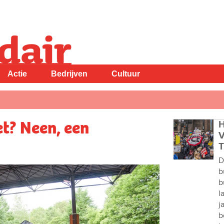
Actie
Bedrijven
Cultuur
et? Neen, een
H
V
T
D
b
b
l
j
b