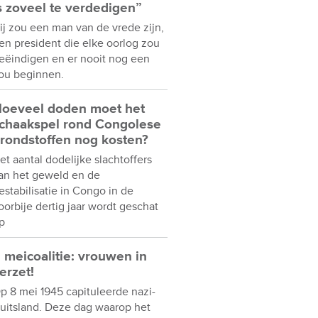
s zoveel te verdedigen”
ij zou een man van de vrede zijn,
en president die elke oorlog zou
eëindigen en er nooit nog een
ou beginnen.
oeveel doden moet het
chaakspel rond Congolese
rondstoffen nog kosten?
et aantal dodelijke slachtoffers
an het geweld en de
estabilisatie in Congo in de
oorbije dertig jaar wordt geschat
p
 meicoalitie: vrouwen in
erzet!
p 8 mei 1945 capituleerde nazi-
uitsland. Deze dag waarop het