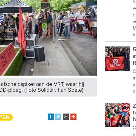
h
v
d
v
M
h
5
s
R
O
m
afscheidspiket aan de VRT, waar hij
j
D-ploeg. (Foto Solidair, han Soete)
n
Z
t
TEN
h
O
h